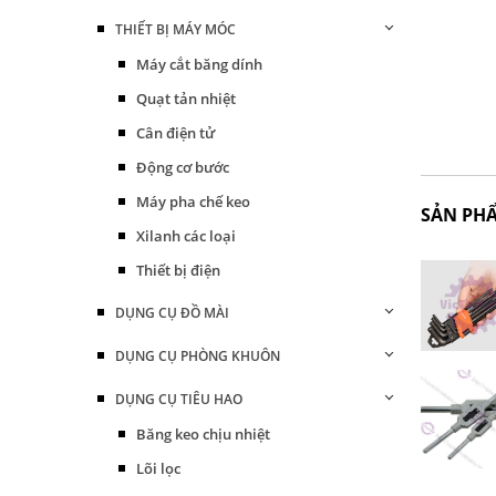
THIẾT BỊ MÁY MÓC
Máy cắt băng dính
Quạt tản nhiệt
Cân điện tử
Động cơ bước
Máy pha chế keo
SẢN PH
Xilanh các loại
Thiết bị điện
DỤNG CỤ ĐỒ MÀI
DỤNG CỤ PHÒNG KHUÔN
DỤNG CỤ TIÊU HAO
Băng keo chịu nhiệt
Lõi lọc