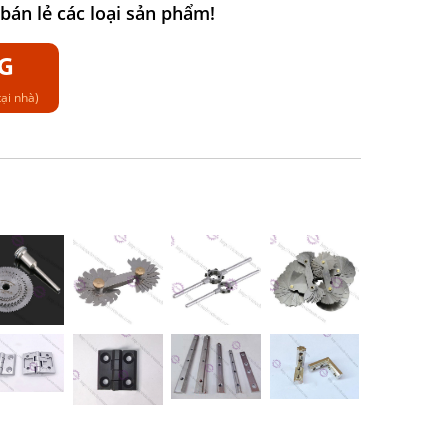
án lẻ các loại sản phẩm!
G
ại nhà)