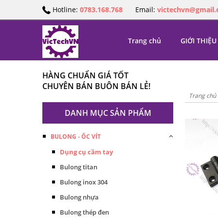
Hotline:
0783.168.768
Email:
victechvn@gmail
Trang chủ
GIỚI THIỆU
HÀNG CHUẨN GIÁ TỐT
CHUYÊN BÁN BUÔN BÁN LẺ!
Trang chủ
DANH MỤC SẢN PHẨM
BULONG - ỐC VÍT
Dụng cụ cầm tay
Bulong titan
Bulong inox 304
Bulong nhựa
Bulong thép đen