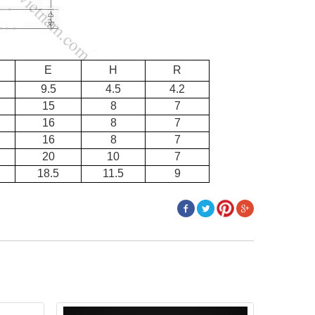
E
H
R
9.5
4.5
4.2
15
8
7
16
8
7
16
8
7
20
10
7
18.5
11.5
9