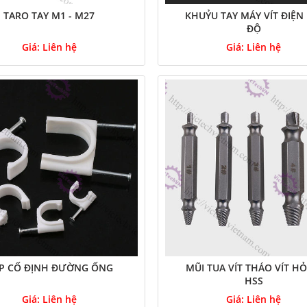
TARO TAY M1 - M27
KHUỶU TAY MÁY VÍT ĐIỆN 
ĐỘ
Giá:
Liên hệ
Giá:
Liên hệ
P CỐ ĐỊNH ĐƯỜNG ỐNG
MŨI TUA VÍT THÁO VÍT H
HSS
Giá:
Liên hệ
Giá:
Liên hệ