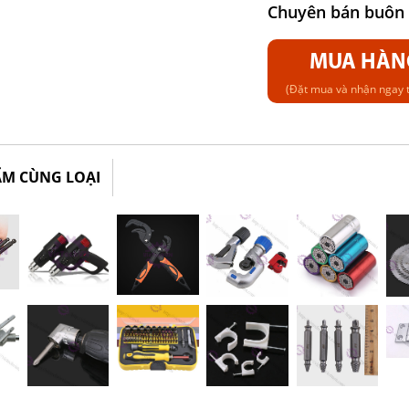
Chuyên bán buôn b
MUA HÀN
(Đặt mua và nhận ngay t
ẨM CÙNG LOẠI