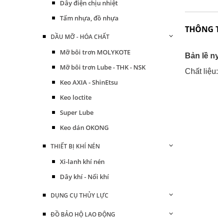
Dây điện chịu nhiệt
Tấm nhựa, đồ nhựa
THÔNG 
DẦU MỠ - HÓA CHẤT
Mỡ bôi trơn MOLYKOTE
Bản lề n
Mỡ bôi trơn Lube - THK - NSK
Chất liệu
Keo AXIA - ShinEtsu
Keo loctite
Super Lube
Keo dán OKONG
THIẾT BỊ KHÍ NÉN
Xi-lanh khí nén
Dây khí - Nối khí
DỤNG CỤ THỦY LỰC
ĐỒ BẢO HỘ LAO ĐỘNG