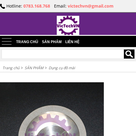
Hotline:
0783.168.768
Email:
victechvn@gmail.com
TRANG CHỦ
SẢN PHẨM
LIÊN HỆ
Trang chủ
SẢN PHẨM
Dụng cụ đồ mài