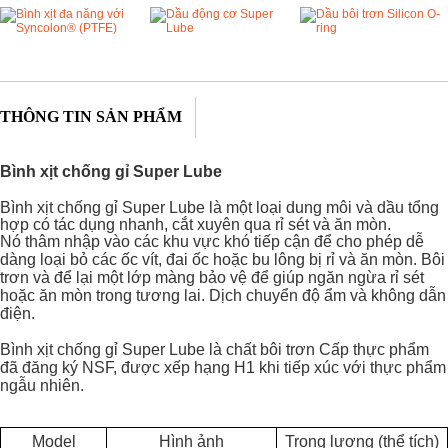
THÔNG TIN SẢN PHẨM
Bình xịt chống gỉ Super Lube
Bình xịt chống gỉ Super Lube là một loại dung môi và dầu tổng
hợp có tác dụng nhanh, cắt xuyên qua rỉ sét và ăn mòn.
Nó
thâm nhập vào các khu vực khó tiếp cận để cho phép dễ
dàng loại bỏ các ốc vít, đai ốc hoặc bu lông bị rỉ và ăn mòn.
Bôi
trơn và để lại một lớp màng bảo vệ để giúp ngăn ngừa rỉ sét
hoặc ăn mòn trong tương lai. Dịch chuyển độ ẩm và không dẫn
điện.
Bình xịt chống gỉ Super Lube là chất bôi trơn Cấp thực phẩm
đã đăng ký NSF, được xếp hạng H1 khi tiếp xúc với thực phẩm
ngẫu nhiên.
Model
Hình ảnh
Trọng lượng (thể tích)