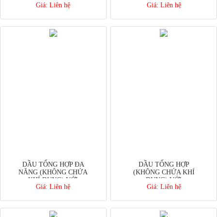
Giá:
Liên hệ
Giá:
Liên hệ
DUNG)
DẦU TỔNG HỢP ĐA
DẦU TỔNG HỢP
NĂNG (KHÔNG CHỨA
(KHÔNG CHỨA KHÍ
KHÍ DUNG) VỚI
DUNG) VỚI
Giá:
Liên hệ
Giá:
Liên hệ
SYNCOPEN®
SYNCOLON®