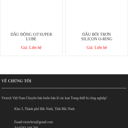
DẦU ĐỘNG CƠ SUPER
DẦU BÔI TRƠN
LUBE
SILICON O-RING
Giá:
Liên hệ
Giá:
Liên hệ
VỀ CHÚNG TÔI
Victech Việt Nam Chuyên bán buôn bán lẻ các loại Trang thiết bị công nghiệp!
Khu 3, Thành phố Bắc Ninh, Tỉnh Bắc Ninh
Email:victechvn@gmail.com