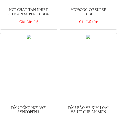
HỢP CHẤT TẢN NHIỆT
MỠ ĐỘNG CƠ SUPER
SILICON SUPER LUBE®
LUBE
Giá:
Liên hệ
Giá:
Liên hệ
DẦU TỔNG HỢP VỚI
DẦU BẢO VỆ KIM LOẠI
SYNCOPEN®
VÀ ỨC CHẾ ĂN MÒN
(KHÔNG CHỨA KHÍ