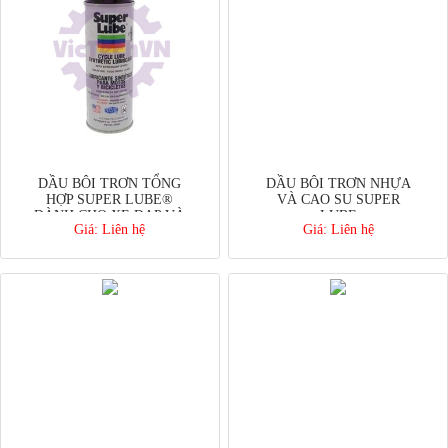
DẦU BÔI TRƠN TỔNG
DẦU BÔI TRƠN NHỰA
HỢP SUPER LUBE®
VÀ CAO SU SUPER
DÀNH CHO XE ĐẠP VÀ
LUBE
Giá:
Liên hệ
Giá:
Liên hệ
XE MÁY