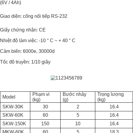
(6V / 4Ah)
Giao diện:
cổng nối tiếp RS-232
Giấy chứng nhận:
CE
Nhiệt độ làm việc: -10 ° C ~ + 40 ° C
Cảm biến: 6000e, 30000d
Tốc độ truyền: 1/10 giây
Phạm vi
Bước nhảy
Trọng lượng
Model
(kg)
(g)
(kg)
SKW-30K
30
2
16.4
SKW-60K
60
5
16.4
SKW-150K
150
10
16.4
MKW-60K
60
5
18.3