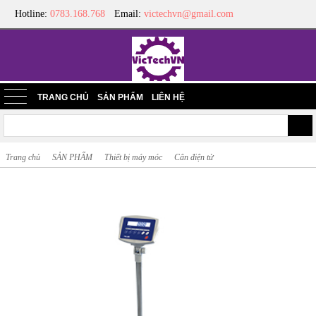
Hotline:
0783.168.768
Email:
victechvn@gmail.com
TRANG CHỦ
SẢN PHẨM
LIÊN HỆ
Trang chủ
SẢN PHẨM
Thiết bị máy móc
Cân điện tử