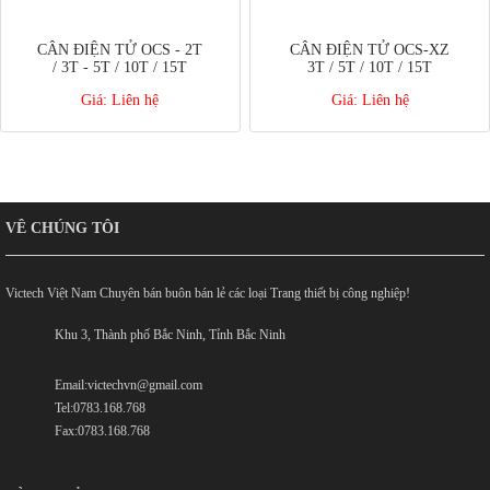
CÂN ĐIỆN TỬ OCS - 2T
CÂN ĐIỆN TỬ OCS-XZ
/ 3T - 5T / 10T / 15T
3T / 5T / 10T / 15T
Giá:
Liên hệ
Giá:
Liên hệ
VỀ CHÚNG TÔI
Victech Việt Nam Chuyên bán buôn bán lẻ các loại Trang thiết bị công nghiệp!
Khu 3, Thành phố Bắc Ninh, Tỉnh Bắc Ninh
Email:victechvn@gmail.com
Tel:0783.168.768
Fax:0783.168.768