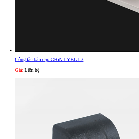
Công tắc bàn đạp CHiNT YBLT-3
Giá:
Liên hệ