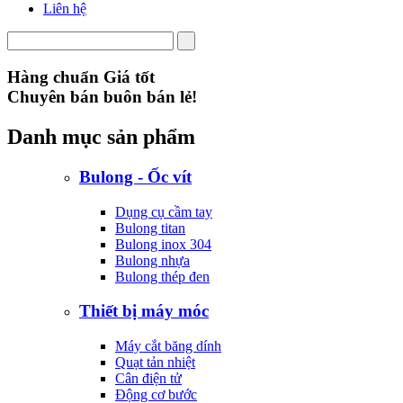
Liên hệ
Hàng chuẩn Giá tốt
Chuyên bán buôn bán lẻ!
Danh mục sản phẩm
Bulong - Ốc vít
Dụng cụ cầm tay
Bulong titan
Bulong inox 304
Bulong nhựa
Bulong thép đen
Thiết bị máy móc
Máy cắt băng dính
Quạt tản nhiệt
Cân điện tử
Động cơ bước