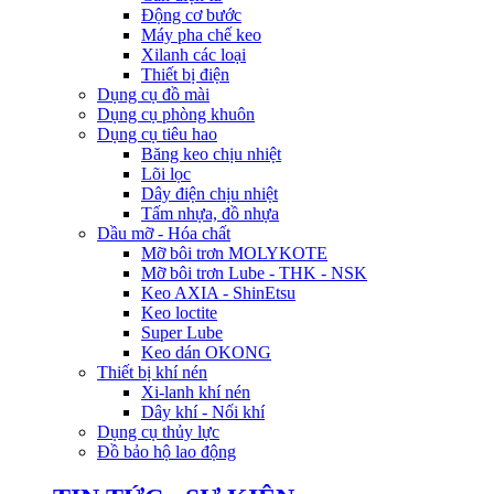
Động cơ bước
Máy pha chế keo
Xilanh các loại
Thiết bị điện
Dụng cụ đồ mài
Dụng cụ phòng khuôn
Dụng cụ tiêu hao
Băng keo chịu nhiệt
Lõi lọc
Dây điện chịu nhiệt
Tấm nhựa, đồ nhựa
Dầu mỡ - Hóa chất
Mỡ bôi trơn MOLYKOTE
Mỡ bôi trơn Lube - THK - NSK
Keo AXIA - ShinEtsu
Keo loctite
Super Lube
Keo dán OKONG
Thiết bị khí nén
Xi-lanh khí nén
Dây khí - Nối khí
Dụng cụ thủy lực
Đồ bảo hộ lao động