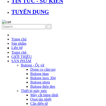
TIN TỨC - SỰ KIỆN
TUYỂN DỤNG
Trang chủ
Sản phẩm
Liên hệ
Trang chủ
GIỚI THIỆU
SẢN PHẨM
Bulong - Ốc vít
Dụng cụ cầm tay
Bulong titan
Bulong inox 304
Bulong nhựa
Bulong thép đen
Thiết bị máy móc
Máy cắt băng dính
Quạt tản nhiệt
Cân điện tử