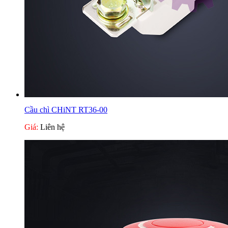
Cầu chì CHiNT RT36-00
Giá:
Liên hệ