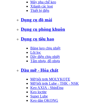
Máy pha chế keo
Xilanh các loại
Thiết bị điện
Dụng cụ đồ mài
Dụng cụ phòng khuôn
Dụng cụ tiêu hao
Băng keo chịu nhiệt
Lõi lọc
Dây điện chịu nhiệt
Tấm nhựa, đồ nhựa
Dầu mỡ - Hóa chất
Mỡ bôi trơn MOLYKOTE
Mỡ bôi trơn Lube - THK - NSK
Keo AXIA - ShinEtsu
Keo loctite
Super Lube
Keo dán OKONG