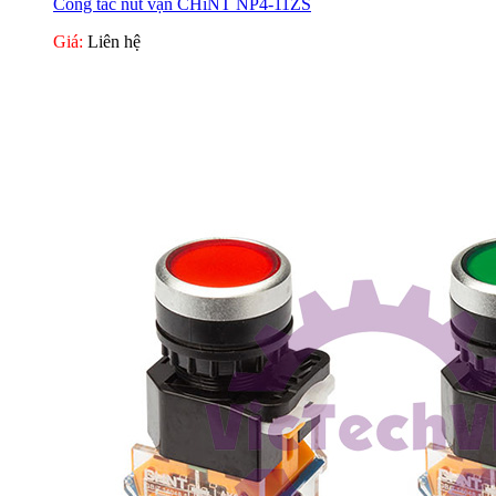
Công tắc nút vặn CHiNT NP4-11ZS
Giá:
Liên hệ