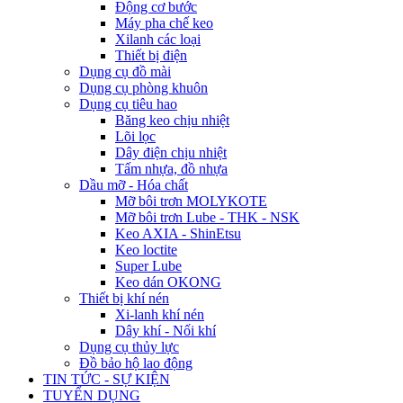
Động cơ bước
Máy pha chế keo
Xilanh các loại
Thiết bị điện
Dụng cụ đồ mài
Dụng cụ phòng khuôn
Dụng cụ tiêu hao
Băng keo chịu nhiệt
Lõi lọc
Dây điện chịu nhiệt
Tấm nhựa, đồ nhựa
Dầu mỡ - Hóa chất
Mỡ bôi trơn MOLYKOTE
Mỡ bôi trơn Lube - THK - NSK
Keo AXIA - ShinEtsu
Keo loctite
Super Lube
Keo dán OKONG
Thiết bị khí nén
Xi-lanh khí nén
Dây khí - Nối khí
Dụng cụ thủy lực
Đồ bảo hộ lao động
TIN TỨC - SỰ KIỆN
TUYỂN DỤNG