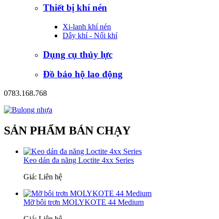
Thiết bị khí nén
Xi-lanh khí nén
Dây khí - Nối khí
Dụng cụ thủy lực
Đồ bảo hộ lao động
0783.168.768
SẢN PHẨM BÁN CHẠY
Keo dán đa năng Loctite 4xx Series
Giá: Liên hệ
Mỡ bôi trơn MOLYKOTE 44 Medium
Giá: Liên hệ