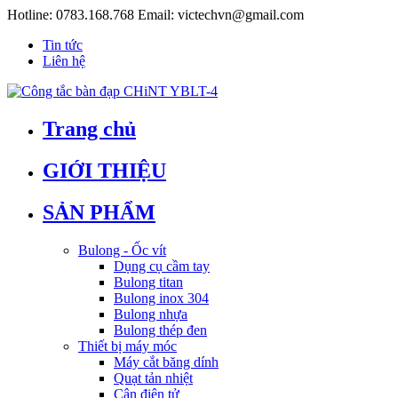
Hotline:
0783.168.768
Email:
victechvn@gmail.com
Tin tức
Liên hệ
Trang chủ
GIỚI THIỆU
SẢN PHẨM
Bulong - Ốc vít
Dụng cụ cầm tay
Bulong titan
Bulong inox 304
Bulong nhựa
Bulong thép đen
Thiết bị máy móc
Máy cắt băng dính
Quạt tản nhiệt
Cân điện tử