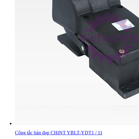
Công tắc bàn đạp CHiNT YBLT-YDT1 / 11