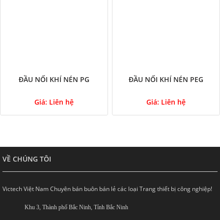
ĐẦU NỐI KHÍ NÉN PG
ĐẦU NỐI KHÍ NÉN PEG
Giá:
Liên hệ
Giá:
Liên hệ
VỀ CHÚNG TÔI
Victech Việt Nam Chuyên bán buôn bán lẻ các loại Trang thiết bị công nghiệp!
Khu 3, Thành phố Bắc Ninh, Tỉnh Bắc Ninh