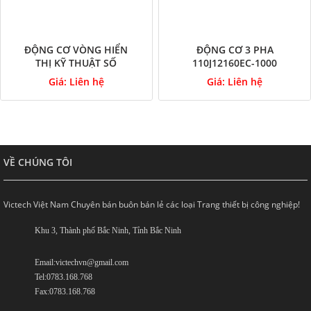
ĐỘNG CƠ VÒNG HIỂN
ĐỘNG CƠ 3 PHA
THỊ KỸ THUẬT SỐ
110J12160EC-1000
86HSE-B32
Giá:
Liên hệ
Giá:
Liên hệ
VỀ CHÚNG TÔI
Victech Việt Nam Chuyên bán buôn bán lẻ các loại Trang thiết bị công nghiệp!
Khu 3, Thành phố Bắc Ninh, Tỉnh Bắc Ninh
Email:victechvn@gmail.com
Tel:0783.168.768
Fax:0783.168.768