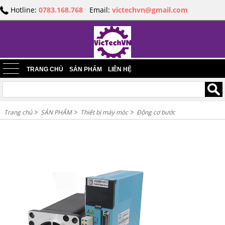
Hotline:
0783.168.768
Email:
victechvn@gmail.com
TRANG CHỦ
SẢN PHẨM
LIÊN HỆ
Trang chủ
SẢN PHẨM
Thiết bị máy móc
Động cơ bước