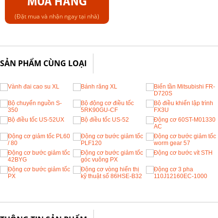
MUA HÀNG
(Đặt mua và nhận ngay tại nhà)
SẢN PHẨM CÙNG LOẠI