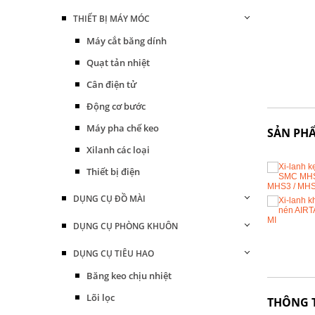
THIẾT BỊ MÁY MÓC
Máy cắt băng dính
Quạt tản nhiệt
Cân điện tử
Động cơ bước
Máy pha chế keo
SẢN PH
Xilanh các loại
Thiết bị điện
DỤNG CỤ ĐỒ MÀI
DỤNG CỤ PHÒNG KHUÔN
DỤNG CỤ TIÊU HAO
Băng keo chịu nhiệt
Lõi lọc
THÔNG 