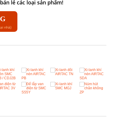
án lẻ các loại sản phẩm!
NG
ại nhà)