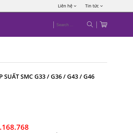
Liên hệ
Tin tức
SUẤT SMC G33 / G36 / G43 / G46
3.168.768