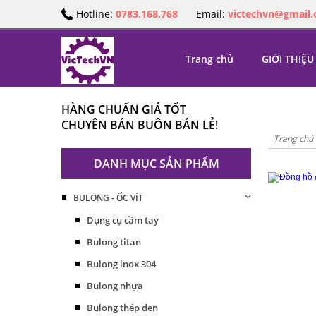
Hotline:
0783.168.768
Email:
victechvn@gmail
Trang chủ
GIỚI THIỆU
HÀNG CHUẨN GIÁ TỐT
CHUYÊN BÁN BUÔN BÁN LẺ!
Trang chủ
DANH MỤC SẢN PHẨM
BULONG - ỐC VÍT
Dụng cụ cầm tay
Bulong titan
Bulong inox 304
Bulong nhựa
Bulong thép đen