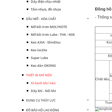
Dây điện chịu nhiệt
Tấm nhựa, đồ nhựa
Đồng hồ 
- Thông s
DẦU MỠ - HÓA CHẤT
Mỡ bôi trơn MOLYKOTE
Mỡ bôi trơn Lube - THK - NSK
Keo AXIA - ShinEtsu
Kíc
Keo loctite
Độ
Super Lube
Keo dán OKONG
THIẾT BỊ KHÍ NÉN
M
Chất liệu
Xi-lanh khí nén
Dây khí - Nối khí
DỤNG CỤ THỦY LỰC
Trọn
ĐỒ BẢO HỘ LAO ĐỘNG