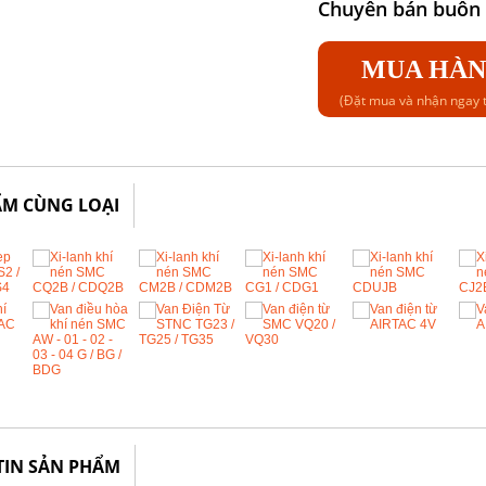
Chuyên bán buôn b
MUA HÀ
(Đặt mua và nhận ngay t
ẨM CÙNG LOẠI
TIN SẢN PHẨM