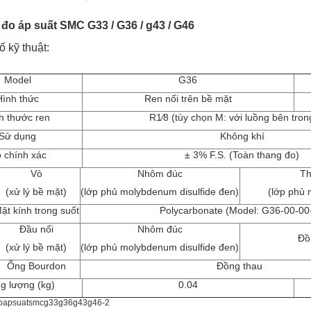
đo áp suất SMC G33 / G36 / g43 / G46
ố kỹ thuật:
Model
G36
Hình thức
Ren nối trên bề mặt
h thước ren
R1⁄8 (tùy chọn M: với luồng bên tro
Sử dụng
Không khí
 chính xác
± 3% F.S. (Toàn thang đo)
Vỏ
Nhôm đúc
Th
(xử lý bề mặt)
(lớp phủ molybdenum disulfide đen)
(lớp phủ
ặt kính trong suốt
Polycarbonate (Model: G36-00-00
Đầu nối
Nhôm đúc
Đồ
(xử lý bề mặt)
(lớp phủ molybdenum disulfide đen)
Ống Bourdon
Đồng thau
g lượng (kg)
0.04