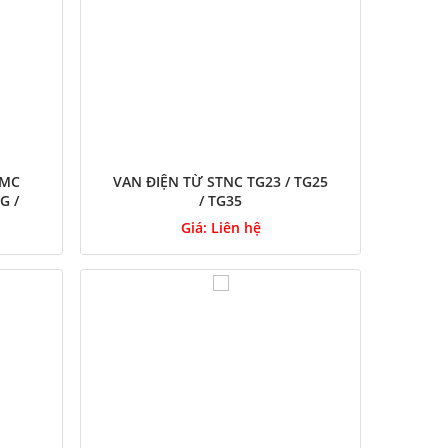
SMC
VAN ĐIỆN TỪ STNC TG23 / TG25
BG /
/ TG35
Giá:
Liên hệ