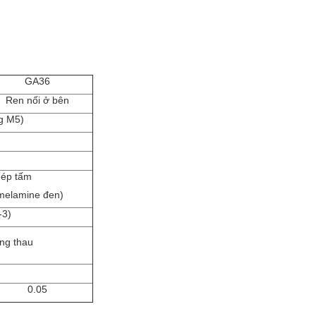
GA36
Ren nối ở bên
ng M5)
ép tấm
 melamine đen)
-3)
ng thau
0.05