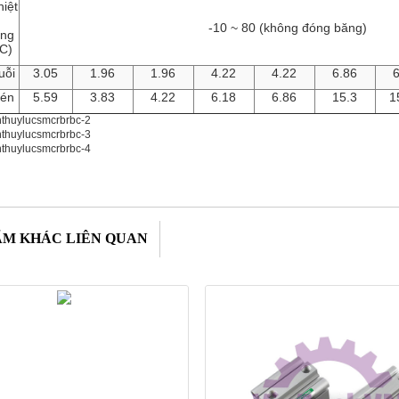
iệt
-10 ~ 80 (không đóng băng)
ung
 C)
uỗi
3.05
1.96
1.96
4.22
4.22
6.86
6
én
5.59
3.83
4.22
6.18
6.86
15.3
1
ẨM KHÁC LIÊN QUAN