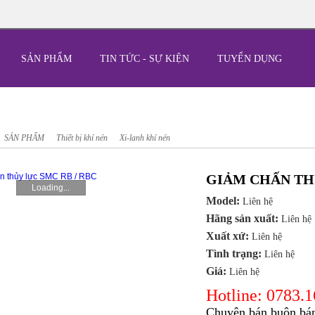
SẢN PHẨM
TIN TỨC - SỰ KIỆN
TUYỂN DỤNG
SẢN PHẨM
Thiết bị khí nén
Xi-lanh khí nén
GIẢM CHẤN THỦ
Loading...
Model:
Liên hệ
Hãng sản xuất:
Liên hệ
Xuất xứ:
Liên hệ
Tình trạng:
Liên hệ
Giá:
Liên hệ
Hotline: 0783.
Chuyên bán buôn bán 