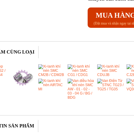
MUA HÀN
(Đặt mua và nhận ngay tại n
ẨM CÙNG LOẠI
TIN SẢN PHẨM