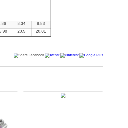
.86
8.34
8.83
5.98
20.5
20.01