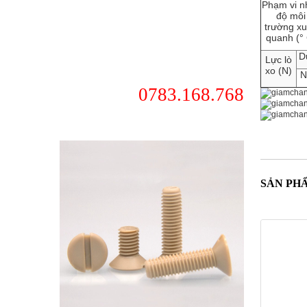
Phạm vi nh
độ môi
trường x
quanh (°
D
Lực lò
xo (N)
N
0783.168.768
SẢN PH