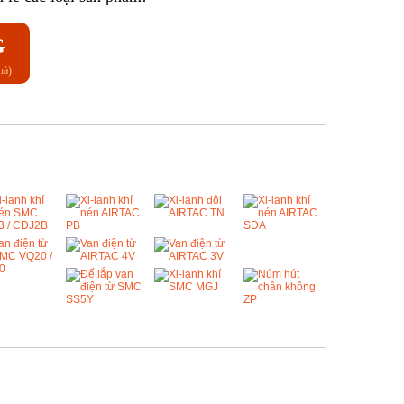
G
hà)