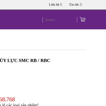
Liên hệ
Tin tức
Y LỰC SMC RB / RBC
168.768
lẻ các loại sản phẩm!