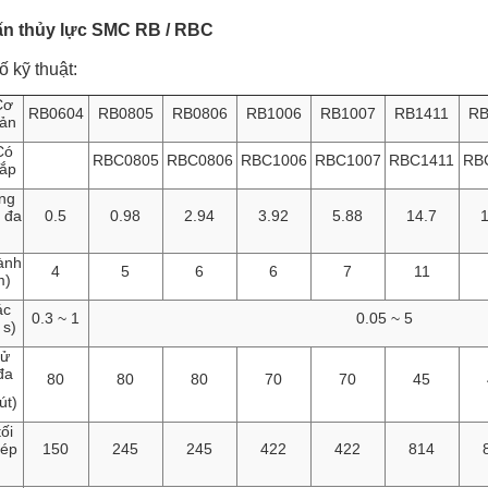
n thủy lực SMC RB / RBC
ố kỹ thuật:
Cơ
RB0604
RB0805
RB0806
RB1006
RB1007
RB1411
RB
ản
Có
RBC0805
RBC0806
RBC1006
RBC1007
RBC1411
RB
ắp
ng
i đa
0.5
0.98
2.94
3.92
5.88
14.7
1
ành
4
5
6
6
7
11
m)
ác
0.3 ~ 1
0.05 ~ 5
 s)
sử
đa
80
80
80
70
70
45
út)
ối
hép
150
245
245
422
422
814