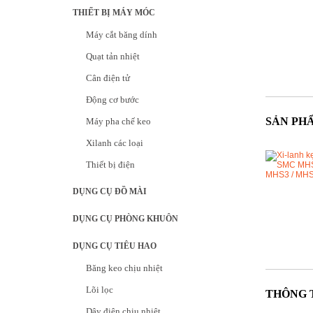
THIẾT BỊ MÁY MÓC
Máy cắt băng dính
Quạt tản nhiệt
Cân điện tử
Động cơ bước
SẢN PH
Máy pha chế keo
Xilanh các loại
Thiết bị điện
DỤNG CỤ ĐỒ MÀI
DỤNG CỤ PHÒNG KHUÔN
DỤNG CỤ TIÊU HAO
Băng keo chịu nhiệt
Lõi lọc
THÔNG 
Dây điện chịu nhiệt