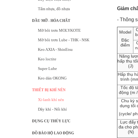
Giảm chấ
Tấm nhựa, đồ nhựa
- Thông s
DẦU MỠ - HÓA CHẤT
Mỡ bôi trơn MOLYKOTE
Model
b
Mỡ bôi trơn Lube - THK - NSK
Đặc
điểm
n
Keo AXIA - ShinEtsu
Năng lượ
Keo loctite
hấp thụ tố
(J)
Super Lube
Hấp thụ h
Keo dán OKONG
trình (m
Tốc độ t
THIẾT BỊ KHÍ NÉN
động (m /
Xi-lanh khí nén
Chu kỳ 
dụng tối 
Dây khí - Nối khí
(cycle/ ph
DỤNG CỤ THỦY LỰC
Lực đẩy t
đa cho p
(N)
ĐỒ BẢO HỘ LAO ĐỘNG