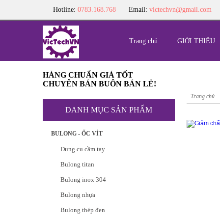
Hotline:
0783.168.768
Email:
victechvn@gmail.com
Trang chủ
GIỚI THIỆU
HÀNG CHUẨN GIÁ TỐT
CHUYÊN BÁN BUÔN BÁN LẺ!
Trang chủ
DANH MỤC SẢN PHẨM
BULONG - ỐC VÍT
Dụng cụ cầm tay
Bulong titan
Bulong inox 304
Bulong nhựa
Bulong thép đen