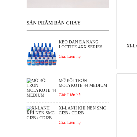
SẢN PHẨM BÁN CHẠY
KEO DÁN ĐA NĂNG
XI-L
LOCTITE 4XX SERIES
Giá: Liên hệ
MỠ BÔI TRƠN
MOLYKOTE 44 MEDIUM
Giá: Liên hệ
XI-LANH KHÍ NÉN SMC
CJ2B / CDJ2B
Giá: Liên hệ