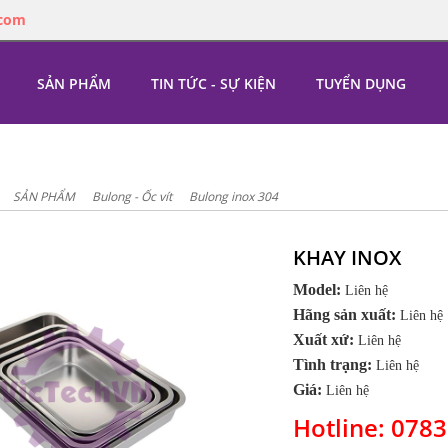
.com
SẢN PHẨM
TIN TỨC - SỰ KIỆN
TUYỂN DỤNG
SẢN PHẨM
Bulong - Ốc vít
Bulong inox 304
KHAY INOX
Model:
Liên hệ
Hãng sản xuất:
Liên hệ
Xuất xứ:
Liên hệ
Tình trạng:
Liên hệ
Giá:
Liên hệ
Hotline: 078