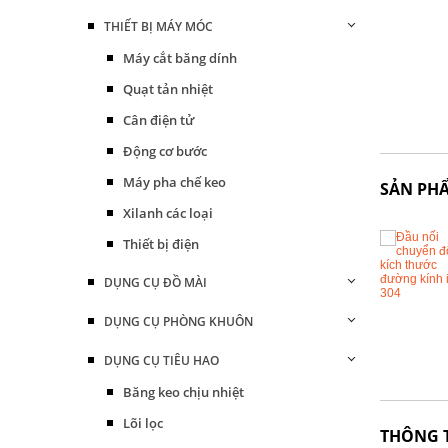
THIẾT BỊ MÁY MÓC
Máy cắt băng dính
Quạt tản nhiệt
Cân điện tử
Động cơ bước
Máy pha chế keo
SẢN PH
Xilanh các loại
Thiết bị điện
DỤNG CỤ ĐỒ MÀI
DỤNG CỤ PHÒNG KHUÔN
DỤNG CỤ TIÊU HAO
Băng keo chịu nhiệt
Lõi lọc
THÔNG 