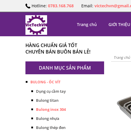
Hotline:
0783.168.768
Email:
victechvn@gmail
Trang chủ
GIỚI THIỆU
HÀNG CHUẨN GIÁ TỐT
CHUYÊN BÁN BUÔN BÁN LẺ!
Trang chủ
DANH MỤC SẢN PHẨM
BULONG - ỐC VÍT
Dụng cụ cầm tay
Bulong titan
Bulong inox 304
Bulong nhựa
Bulong thép đen