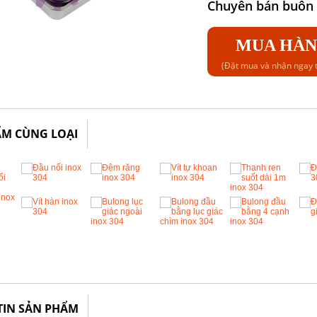
Chuyên bán buôn b
MUA HÀ
(Đặt mua và nhận ngay t
ẨM CÙNG LOẠI
TIN SẢN PHẨM