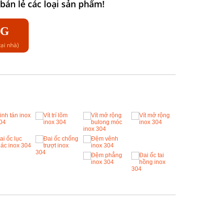
án lẻ các loại sản phẩm!
NG
ại nhà)