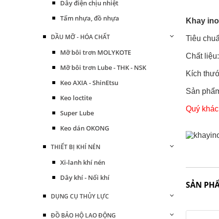
Dây điện chịu nhiệt
Tấm nhựa, đồ nhựa
Khay ino
DẦU MỠ - HÓA CHẤT
Tiêu chu
Mỡ bôi trơn MOLYKOTE
Chất liệu:
Mỡ bôi trơn Lube - THK - NSK
Kích thướ
Keo AXIA - ShinEtsu
Sản phẩm 
Keo loctite
Quý khách 
Super Lube
Keo dán OKONG
THIẾT BỊ KHÍ NÉN
Xi-lanh khí nén
Dây khí - Nối khí
SẢN PH
DỤNG CỤ THỦY LỰC
ĐỒ BẢO HỘ LAO ĐỘNG