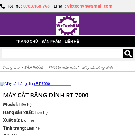
Hotline:
0783.168.768
Email:
victechvn@gmail.com
TRANG CHỦ
SẢN PHẨM
LIÊN HỆ
Trang chủ
SẢN PHẨM
Thiết bị máy móc
Máy cắt băng dính
Loading...
MÁY CẮT BĂNG DÍNH RT-7000
Model:
Liên hệ
Hãng sản xuất:
Liên hệ
Xuất xứ:
Liên hệ
Tình trạng:
Liên hệ