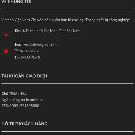
VỀ CHÚNG TÔI
Victech Việt Nam Chuyên bán buôn bán lẻ các loại Trang thiết bị công nghiệp!
Khu 3, Thành phố Bắc Ninh, Tỉnh Bắc Ninh
Email:victechvn@gmail.com
Tel:0783.168.768
Fax:0783.168.768
TÀI KHOẢN GIAO DỊCH
Chủ TK
:Ms. Hạ
Ngân hàng techcombank
STK: 19031321898886
HỖ TRỢ KHÁCH HÀNG