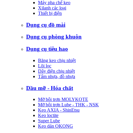
Máy pha chế keo
Xilanh các loại
Thiết bị điện
Dụng cụ đồ mài
Dụng cụ phòng khuôn
Dụng cụ tiêu hao
Băng keo chịu nhiệt
Lõi lọc
Dây điện chịu nhiệt
Tấm nhựa, đồ nhựa
Dầu mỡ - Hóa chất
Mỡ bôi trơn MOLYKOTE
Mỡ bôi trơn Lube - THK - NSK
Keo AXIA - ShinEtsu
Keo loctite
Super Lube
Keo dán OKONG