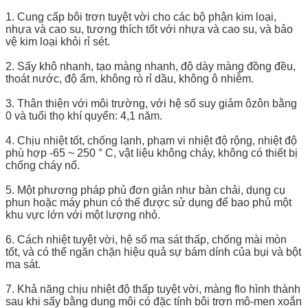
1. Cung cấp bôi trơn tuyệt vời cho các bộ phận kim loại,
nhựa và cao su, tương thích tốt với nhựa và cao su, và bảo
vệ kim loại khỏi rỉ sét.
2. Sấy khô nhanh, tạo màng nhanh, độ dày màng đồng đều,
thoát nước, độ ẩm, không rò rỉ dầu, không ô nhiễm.
3. Thân thiện với môi trường, với hệ số suy giảm ôzôn bằng
0 và tuổi thọ khí quyển: 4,1 năm.
4. Chịu nhiệt tốt, chống lạnh, phạm vi nhiệt độ rộng, nhiệt độ
phù hợp -65 ~ 250 ° C, vật liệu không cháy, không có thiết bị
chống cháy nổ.
5. Một phương pháp phủ đơn giản như bàn chải, dụng cụ
phun hoặc máy phun có thể được sử dụng để bao phủ một
khu vực lớn với một lượng nhỏ.
6. Cách nhiệt tuyệt vời, hệ số ma sát thấp, chống mài mòn
tốt, và có thể ngăn chặn hiệu quả sự bám dính của bụi và bột
ma sát.
7. Khả năng chịu nhiệt độ thấp tuyệt vời, màng flo hình thành
sau khi sấy bằng dung môi có đặc tính bôi trơn mô-men xoắn