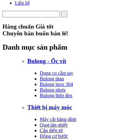
Liên hệ
Hàng chuẩn Giá tốt
Chuyên bán buôn bán lẻ!
Danh mục sản phẩm
Bulong - Ốc vít
Dụng cụ cầm tay
Bulong titan
Bulong inox 304
Bulong nhựa
Bulong thép đen
Thiết bị máy móc
Máy cắt băng dính
Quạt tản nhiệt
Cân điện tử
Động cơ bước