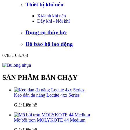
Thiết bị khí nén
Xi-lanh khí nén
Dây khí - Nối khí
Dụng cụ thủy lực
Đồ bảo hộ lao động
0783.168.768
SẢN PHẨM BÁN CHẠY
Keo dán đa năng Loctite 4xx Series
Giá: Liên hệ
Mỡ bôi trơn MOLYKOTE 44 Medium
Giá: Liên hệ