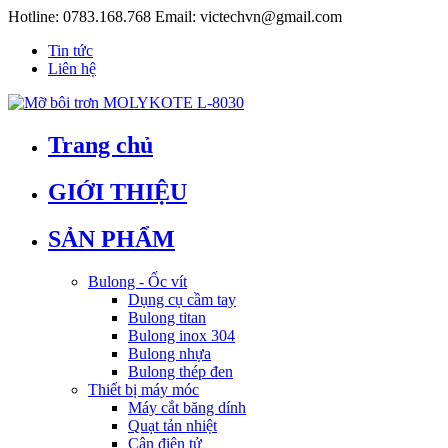
Hotline:
0783.168.768
Email:
victechvn@gmail.com
Tin tức
Liên hệ
Trang chủ
GIỚI THIỆU
SẢN PHẨM
Bulong - Ốc vít
Dụng cụ cầm tay
Bulong titan
Bulong inox 304
Bulong nhựa
Bulong thép đen
Thiết bị máy móc
Máy cắt băng dính
Quạt tản nhiệt
Cân điện tử