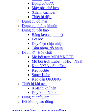
Động cơ bước
Máy pha chế keo
Xilanh các loại
Thiết bị điện
Dụng cụ đồ mài
Dụng cụ phòng khuôn
Dụng cụ tiêu hao
Băng keo chịu nhiệt
Lõi lọc
Dây điện chịu nhiệt
Tấm nhựa, đồ nhựa
Dầu mỡ - Hóa chất
Mỡ bôi trơn MOLYKOTE
Mỡ bôi trơn Lube - THK - NSK
Keo AXIA - ShinEtsu
Keo loctite
Super Lube
Keo dán OKONG
Thiết bị khí nén
Xi-lanh khí nén
Dây khí - Nối khí
Dụng cụ thủy lực
Đồ bảo hộ lao động