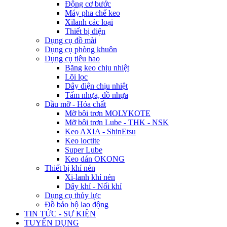
Động cơ bước
Máy pha chế keo
Xilanh các loại
Thiết bị điện
Dụng cụ đồ mài
Dụng cụ phòng khuôn
Dụng cụ tiêu hao
Băng keo chịu nhiệt
Lõi lọc
Dây điện chịu nhiệt
Tấm nhựa, đồ nhựa
Dầu mỡ - Hóa chất
Mỡ bôi trơn MOLYKOTE
Mỡ bôi trơn Lube - THK - NSK
Keo AXIA - ShinEtsu
Keo loctite
Super Lube
Keo dán OKONG
Thiết bị khí nén
Xi-lanh khí nén
Dây khí - Nối khí
Dụng cụ thủy lực
Đồ bảo hộ lao động
TIN TỨC - SỰ KIỆN
TUYỂN DỤNG