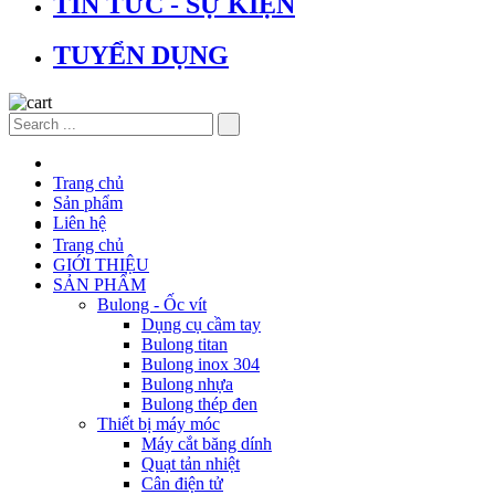
TIN TỨC - SỰ KIỆN
TUYỂN DỤNG
Trang chủ
Sản phẩm
Liên hệ
Trang chủ
GIỚI THIỆU
SẢN PHẨM
Bulong - Ốc vít
Dụng cụ cầm tay
Bulong titan
Bulong inox 304
Bulong nhựa
Bulong thép đen
Thiết bị máy móc
Máy cắt băng dính
Quạt tản nhiệt
Cân điện tử