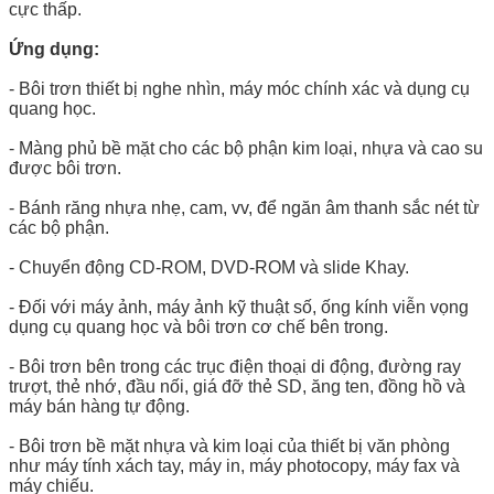
cực thấp.
Ứng dụng:
- Bôi trơn thiết bị nghe nhìn, máy móc chính xác và dụng cụ
quang học.
- Màng phủ bề mặt cho các bộ phận kim loại, nhựa và cao su
được bôi trơn.
- Bánh răng nhựa nhẹ, cam, vv, để ngăn âm thanh sắc nét từ
các bộ phận.
- Chuyển động CD-ROM, DVD-ROM và slide Khay.
- Đối với máy ảnh, máy ảnh kỹ thuật số, ống kính viễn vọng
dụng cụ quang học và bôi trơn cơ chế bên trong.
- Bôi trơn bên trong các trục điện thoại di động, đường ray
trượt, thẻ nhớ, đầu nối, giá đỡ thẻ SD, ăng ten, đồng hồ và
máy bán hàng tự động.
- Bôi trơn bề mặt nhựa và kim loại của thiết bị văn phòng
như máy tính xách tay, máy in, máy photocopy, máy fax và
máy chiếu.