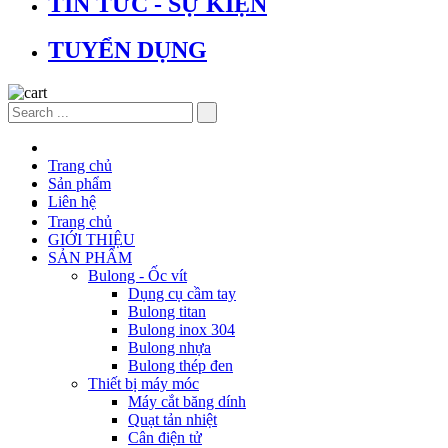
TIN TỨC - SỰ KIỆN
TUYỂN DỤNG
Trang chủ
Sản phẩm
Liên hệ
Trang chủ
GIỚI THIỆU
SẢN PHẨM
Bulong - Ốc vít
Dụng cụ cầm tay
Bulong titan
Bulong inox 304
Bulong nhựa
Bulong thép đen
Thiết bị máy móc
Máy cắt băng dính
Quạt tản nhiệt
Cân điện tử