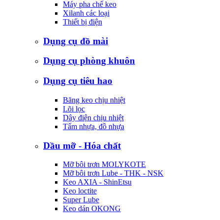
Máy pha chế keo
Xilanh các loại
Thiết bị điện
Dụng cụ đồ mài
Dụng cụ phòng khuôn
Dụng cụ tiêu hao
Băng keo chịu nhiệt
Lõi lọc
Dây điện chịu nhiệt
Tấm nhựa, đồ nhựa
Dầu mỡ - Hóa chất
Mỡ bôi trơn MOLYKOTE
Mỡ bôi trơn Lube - THK - NSK
Keo AXIA - ShinEtsu
Keo loctite
Super Lube
Keo dán OKONG