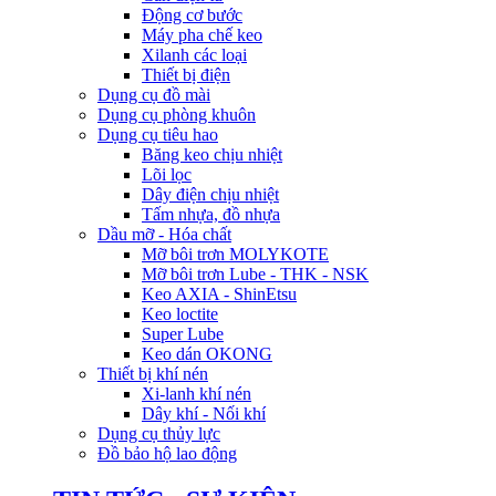
Động cơ bước
Máy pha chế keo
Xilanh các loại
Thiết bị điện
Dụng cụ đồ mài
Dụng cụ phòng khuôn
Dụng cụ tiêu hao
Băng keo chịu nhiệt
Lõi lọc
Dây điện chịu nhiệt
Tấm nhựa, đồ nhựa
Dầu mỡ - Hóa chất
Mỡ bôi trơn MOLYKOTE
Mỡ bôi trơn Lube - THK - NSK
Keo AXIA - ShinEtsu
Keo loctite
Super Lube
Keo dán OKONG
Thiết bị khí nén
Xi-lanh khí nén
Dây khí - Nối khí
Dụng cụ thủy lực
Đồ bảo hộ lao động