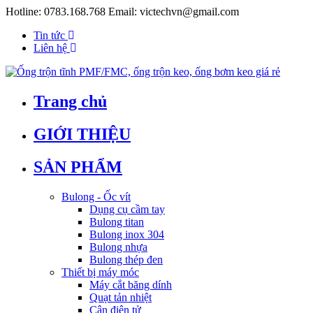
Hotline:
0783.168.768
Email:
victechvn@gmail.com
Tin tức
Liên hệ
Trang chủ
GIỚI THIỆU
SẢN PHẨM
Bulong - Ốc vít
Dụng cụ cầm tay
Bulong titan
Bulong inox 304
Bulong nhựa
Bulong thép đen
Thiết bị máy móc
Máy cắt băng dính
Quạt tản nhiệt
Cân điện tử