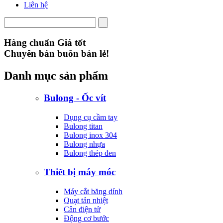
Liên hệ
Hàng chuẩn Giá tốt
Chuyên bán buôn bán lẻ!
Danh mục sản phẩm
Bulong - Ốc vít
Dụng cụ cầm tay
Bulong titan
Bulong inox 304
Bulong nhựa
Bulong thép đen
Thiết bị máy móc
Máy cắt băng dính
Quạt tản nhiệt
Cân điện tử
Động cơ bước