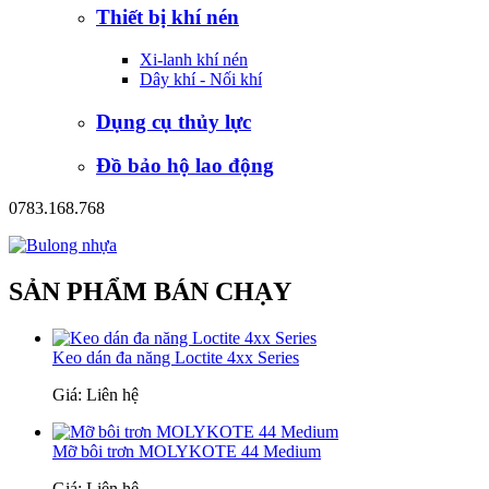
Thiết bị khí nén
Xi-lanh khí nén
Dây khí - Nối khí
Dụng cụ thủy lực
Đồ bảo hộ lao động
0783.168.768
SẢN PHẨM BÁN CHẠY
Keo dán đa năng Loctite 4xx Series
Giá: Liên hệ
Mỡ bôi trơn MOLYKOTE 44 Medium
Giá: Liên hệ