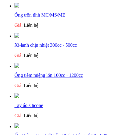
Ống trộn tĩnh MC/MS/ME
Giá:
Liên hệ
Xi-lanh chịu nhiệt 300cc - 500cc
Giá:
Liên hệ
Ống tiêm miệng lớn 100cc - 1200cc
Giá:
Liên hệ
Tay áo silicone
Giá:
Liên hệ