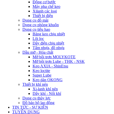
Động cơ bước
Máy pha chế keo
Xilanh các loại
Thiết bị điện
Dụng cụ đồ mài
Dụng cụ phòng khuôn
Dụng cụ tiêu hao
Băng keo chịu nhiệt
Lõi lọc
Dây điện chịu nhiệt
Tấm nhựa, đồ nhựa
Dầu mỡ - Hóa chất
Mỡ bôi trơn MOLYKOTE
Mỡ bôi trơn Lube - THK - NSK
Keo AXIA - ShinEtsu
Keo loctite
Super Lube
Keo dán OKONG
Thiết bị khí nén
Xi-lanh khí nén
Dây khí - Nối khí
Dụng cụ thủy lực
Đồ bảo hộ lao động
TIN TỨC - SỰ KIỆN
TUYỂN DỤNG