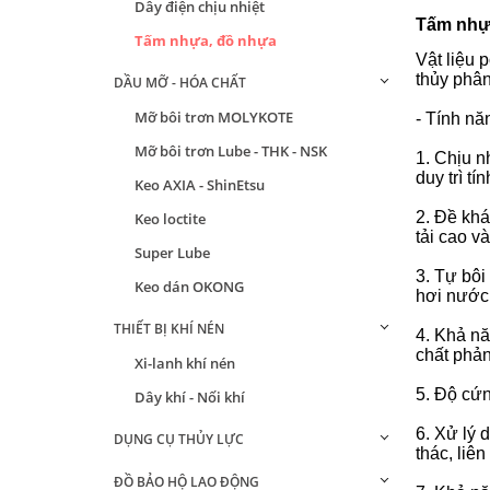
Dây điện chịu nhiệt
Tấm nhự
Tấm nhựa, đồ nhựa
Vật liệu 
thủy phân 
DẦU MỠ - HÓA CHẤT
Mỡ bôi trơn MOLYKOTE
- Tính năn
Mỡ bôi trơn Lube - THK - NSK
1.
Chịu nh
duy trì tí
Keo AXIA - ShinEtsu
2. Đề khá
Keo loctite
tải cao v
Super Lube
3.
Tự bôi 
Keo dán OKONG
hơi nước,
THIẾT BỊ KHÍ NÉN
4.
Khả nă
chất phả
Xi-lanh khí nén
5. Độ cứ
Dây khí - Nối khí
6.
Xử lý 
DỤNG CỤ THỦY LỰC
thác, liê
ĐỒ BẢO HỘ LAO ĐỘNG