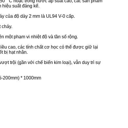
250 ° C hoặc trong nước áp suất cao, các sản phẩm
 hiệu suất đáng kể.
háy của độ dày 2 mm là UL94 V-0 cấp.
t cháy.
trên một phạm vi nhiệt độ và tần số rộng.
u cao, các tính chất cơ học có thể được giữ lại
t bị hạt nhân.
ợt trội (gần với chế biến kim loại), vẫn duy trì sự
 (5-200mm) * 1000mm