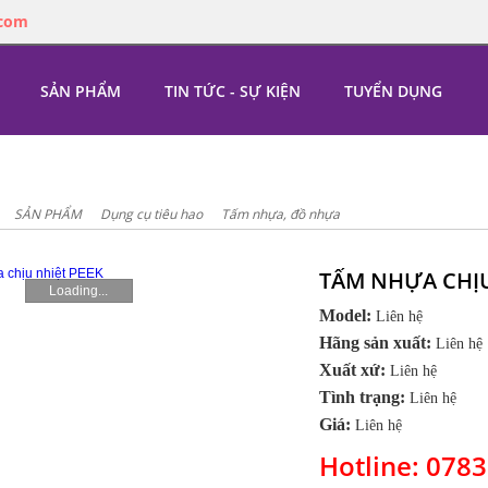
.com
SẢN PHẨM
TIN TỨC - SỰ KIỆN
TUYỂN DỤNG
SẢN PHẨM
Dụng cụ tiêu hao
Tấm nhựa, đồ nhựa
TẤM NHỰA CHỊU
Loading...
Model:
Liên hệ
Hãng sản xuất:
Liên hệ
Xuất xứ:
Liên hệ
Tình trạng:
Liên hệ
Giá:
Liên hệ
Hotline: 078