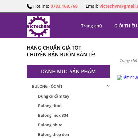
Hotline:
0783.168.768
Email:
victechvn@gmail
Trang chủ
GIỚI THIỆU
HÀNG CHUẨN GIÁ TỐT
CHUYÊN BÁN BUÔN BÁN LẺ!
Trang chủ
DANH MỤC SẢN PHẨM
BULONG - ỐC VÍT
Dụng cụ cầm tay
Bulong titan
Bulong inox 304
Bulong nhựa
Bulong thép đen