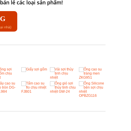
án lẻ các loại sản phẩm!
NG
ại nhà)