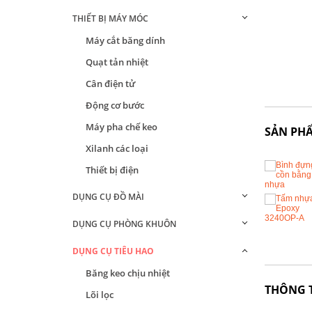
THIẾT BỊ MÁY MÓC
Máy cắt băng dính
Quạt tản nhiệt
Cân điện tử
Động cơ bước
Máy pha chế keo
SẢN PH
Xilanh các loại
Thiết bị điện
DỤNG CỤ ĐỒ MÀI
DỤNG CỤ PHÒNG KHUÔN
DỤNG CỤ TIÊU HAO
Băng keo chịu nhiệt
THÔNG 
Lõi lọc