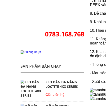
7.
Khả nă
PEEK vẫn 
8. D
ễ chá
9.
Khói th
10. Hiệu 
0783.168.768
11. Khán
hoàn toàn
12.
Kích t
ổn định c
- Thông 
SẢN PHẨM BÁN CHẠY
- Màu sắc
- Xuất xứ
KEO DÁN ĐA NĂNG
LOCTITE 4XX SERIES
Giá: Liên hệ