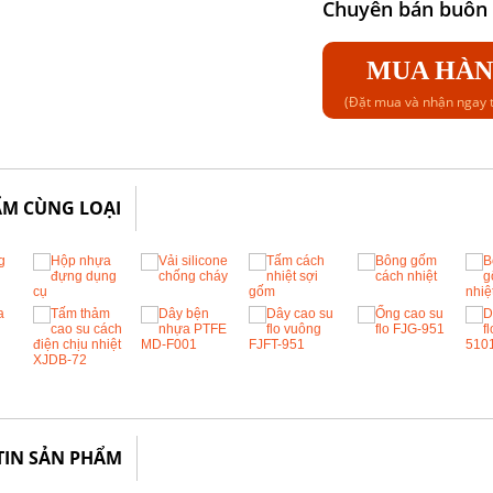
Chuyên bán buôn b
MUA HÀ
(Đặt mua và nhận ngay t
ẨM CÙNG LOẠI
TIN SẢN PHẨM