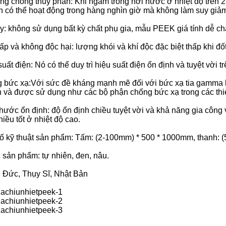
ng chống thủy phân:
Khi ngâm trong hơi nước ở nhiệt độ trên 
có thể hoạt động trong hàng nghìn giờ mà không làm suy giảm
y:
không sử dụng bất kỳ chất phụ gia, mẫu PEEK giá tính dễ c
ấp và không độc hại:
lượng khói và khí độc đặc biệt thấp khi đố
suất điện: Nó có thể duy trì hiệu suất điện ổn định và tuyệt vời 
g bức xạ
:
Với sức đề kháng mạnh mẽ đối với bức xạ tia gamma liề
 và được sử dụng như các bộ phận chống bức xạ trong các thiế
hước ổn định: độ ổn định chiều tuyệt vời và khả năng gia công vư
hiều tốt ở nhiệt độ cao.
số kỹ thuật sản phẩm: Tấm: (2-100mm) * 500 * 1000mm, thanh:
 sản phẩm: tự nhiên, đen, nâu.
: Đức, Thụy Sĩ, Nhật Bản