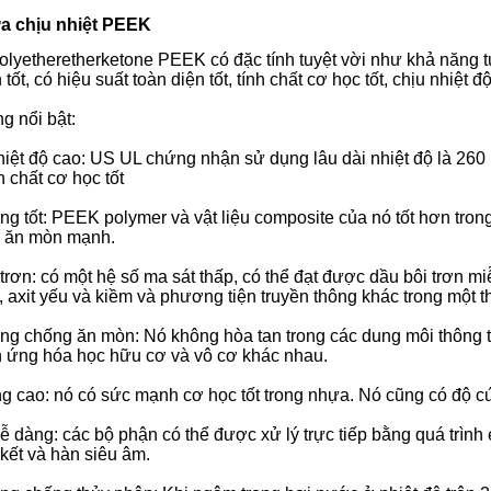
a chịu nhiệt PEEK
polyetheretherketone PEEK có đặc tính tuyệt vời như khả năng t
tốt, có hiệu suất toàn diện tốt, tính chất cơ học tốt, chịu nhiệt đ
g nổi bật:
iệt độ cao:
US UL chứng nhận sử dụng lâu dài nhiệt độ là 260 
nh chất cơ học tốt
ng tốt
:
PEEK polymer và vật liệu composite của nó tốt hơn trong
à ăn mòn mạnh.
trơn:
có một hệ số ma sát thấp, có thể đạt được dầu bôi trơn miễ
 axit yếu và kiềm và phương tiện truyền thông khác trong một t
ng chống ăn mòn: Nó
không hòa tan trong các dung môi thông 
n ứng hóa học hữu cơ và vô cơ khác nhau.
ng
cao:
nó có sức mạnh cơ học tốt trong nhựa.
Nó cũng có độ cứ
dễ dàng: các bộ phận
có thể được xử lý trực tiếp bằng quá trình
n kết và hàn siêu âm.