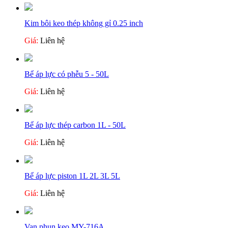
Kim bôi keo thép không gỉ 0.25 inch
Giá:
Liên hệ
Bể áp lực có phễu 5 - 50L
Giá:
Liên hệ
Bể áp lực thép carbon 1L - 50L
Giá:
Liên hệ
Bể áp lực piston 1L 2L 3L 5L
Giá:
Liên hệ
Van phun keo MY-716A