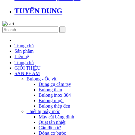
TUYỂN DỤNG
Trang chủ
Sản phẩm
Liên hệ
Trang chủ
GIỚI THIỆU
SẢN PHẨM
Bulong - Ốc vít
Dụng cụ cầm tay
Bulong titan
Bulong inox 304
Bulong nhựa
Bulong thép đen
Thiết bị máy móc
Máy cắt băng dính
Quạt tản nhiệt
Cân điện tử
Động cơ bước