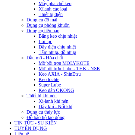
Máy pha chế keo
Xilanh các loại
Thiết bị điện
Dụng cụ đồ mài
Dụng cụ phòng khuôn
Dụng cụ tiêu hao
Băng keo chịu nhiệt
Lõi lọc
Dây điện chịu nhiệt
Tấm nhựa, đồ nhựa
Dầu mỡ - Hóa chất
Mỡ bôi trơn MOLYKOTE
Mỡ bôi trơn Lube - THK - NSK
Keo AXIA - ShinEtsu
Keo loctite
Super Lube
Keo dán OKONG
Thiết bị khí nén
Xi-lanh khí nén
Dây khí - Nối khí
Dụng cụ thủy lực
Đồ bảo hộ lao động
TIN TỨC - SỰ KIỆN
TUYỂN DỤNG
Liên hệ