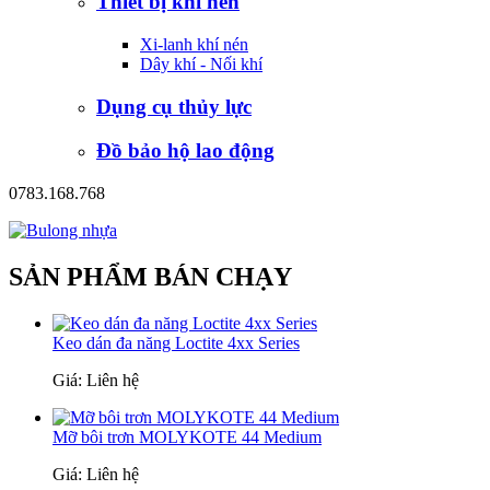
Thiết bị khí nén
Xi-lanh khí nén
Dây khí - Nối khí
Dụng cụ thủy lực
Đồ bảo hộ lao động
0783.168.768
SẢN PHẨM BÁN CHẠY
Keo dán đa năng Loctite 4xx Series
Giá: Liên hệ
Mỡ bôi trơn MOLYKOTE 44 Medium
Giá: Liên hệ