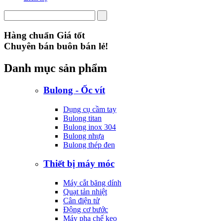
Hàng chuẩn Giá tốt
Chuyên bán buôn bán lẻ!
Danh mục sản phẩm
Bulong - Ốc vít
Dụng cụ cầm tay
Bulong titan
Bulong inox 304
Bulong nhựa
Bulong thép đen
Thiết bị máy móc
Máy cắt băng dính
Quạt tản nhiệt
Cân điện tử
Động cơ bước
Máy pha chế keo