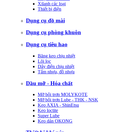
Xilanh các loại
Thiết bị điện
Dụng cụ đồ mài
Dụng cụ phòng khuôn
Dụng cụ tiêu hao
Băng keo chịu nhiệt
Lõi lọc
Dây điện chịu nhiệt
Tấm nhựa, đồ nhựa
Dầu mỡ - Hóa chất
Mỡ bôi trơn MOLYKOTE
Mỡ bôi trơn Lube - THK - NSK
Keo AXIA - ShinEtsu
Keo loctite
Super Lube
Keo dán OKONG