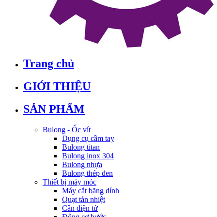
Trang chủ
GIỚI THIỆU
SẢN PHẨM
Bulong - Ốc vít
Dụng cụ cầm tay
Bulong titan
Bulong inox 304
Bulong nhựa
Bulong thép đen
Thiết bị máy móc
Máy cắt băng dính
Quạt tản nhiệt
Cân điện tử
Động cơ bước