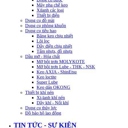
Máy pha chế keo
Xilanh các loại
Thiết bị điện
Dụng cụ đồ mài
Dụng cụ phòng khuôn
Dụng cụ tiêu hao
Băng keo chịu nhiệt
Lõi lọc
Dây điện chịu nhiệt
Tấm nhựa, đồ nhựa
Dầu mỡ - Hóa chất
Mỡ bôi trơn MOLYKOTE
Mỡ bôi trơn Lube - THK - NSK
Keo AXIA - ShinEtsu
Keo loctite
Super Lube
Keo dán OKONG
Thiết bị khí nén
Xi-lanh khí nén
Dây khí - Nối khí
Dụng cụ thủy lực
Đồ bảo hộ lao động
TIN TỨC - SỰ KIỆN