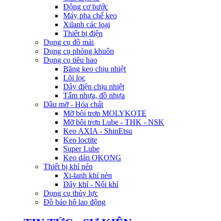
Động cơ bước
Máy pha chế keo
Xilanh các loại
Thiết bị điện
Dụng cụ đồ mài
Dụng cụ phòng khuôn
Dụng cụ tiêu hao
Băng keo chịu nhiệt
Lõi lọc
Dây điện chịu nhiệt
Tấm nhựa, đồ nhựa
Dầu mỡ - Hóa chất
Mỡ bôi trơn MOLYKOTE
Mỡ bôi trơn Lube - THK - NSK
Keo AXIA - ShinEtsu
Keo loctite
Super Lube
Keo dán OKONG
Thiết bị khí nén
Xi-lanh khí nén
Dây khí - Nối khí
Dụng cụ thủy lực
Đồ bảo hộ lao động