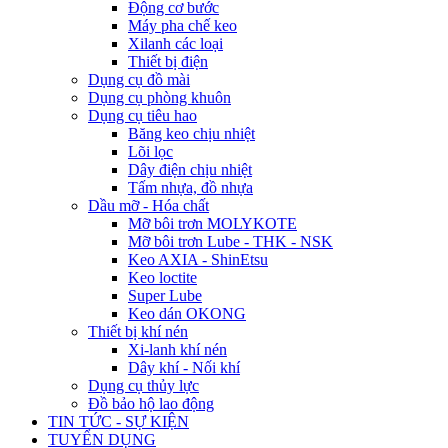
Động cơ bước
Máy pha chế keo
Xilanh các loại
Thiết bị điện
Dụng cụ đồ mài
Dụng cụ phòng khuôn
Dụng cụ tiêu hao
Băng keo chịu nhiệt
Lõi lọc
Dây điện chịu nhiệt
Tấm nhựa, đồ nhựa
Dầu mỡ - Hóa chất
Mỡ bôi trơn MOLYKOTE
Mỡ bôi trơn Lube - THK - NSK
Keo AXIA - ShinEtsu
Keo loctite
Super Lube
Keo dán OKONG
Thiết bị khí nén
Xi-lanh khí nén
Dây khí - Nối khí
Dụng cụ thủy lực
Đồ bảo hộ lao động
TIN TỨC - SỰ KIỆN
TUYỂN DỤNG