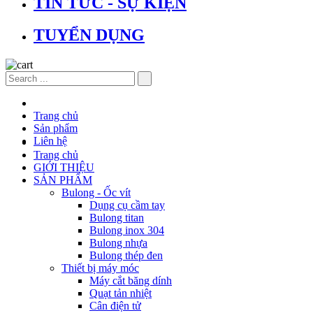
TIN TỨC - SỰ KIỆN
TUYỂN DỤNG
Trang chủ
Sản phẩm
Liên hệ
Trang chủ
GIỚI THIỆU
SẢN PHẨM
Bulong - Ốc vít
Dụng cụ cầm tay
Bulong titan
Bulong inox 304
Bulong nhựa
Bulong thép đen
Thiết bị máy móc
Máy cắt băng dính
Quạt tản nhiệt
Cân điện tử