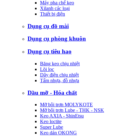
Máy pha chế keo
Xilanh các loại
Thiết bị điện
Dụng cụ đồ mài
Dụng cụ phòng khuôn
Dụng cụ tiêu hao
Băng keo chịu nhiệt
Lõi lọc
Dây điện chịu nhiệt
Tấm nhựa, đồ nhựa
Dầu mỡ - Hóa chất
Mỡ bôi trơn MOLYKOTE
Mỡ bôi trơn Lube - THK - NSK
Keo AXIA - ShinEtsu
Keo loctite
Super Lube
Keo dán OKONG