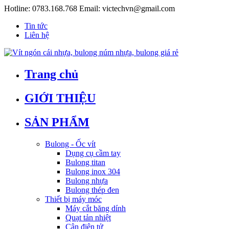
Hotline:
0783.168.768
Email:
victechvn@gmail.com
Tin tức
Liên hệ
Trang chủ
GIỚI THIỆU
SẢN PHẨM
Bulong - Ốc vít
Dụng cụ cầm tay
Bulong titan
Bulong inox 304
Bulong nhựa
Bulong thép đen
Thiết bị máy móc
Máy cắt băng dính
Quạt tản nhiệt
Cân điện tử