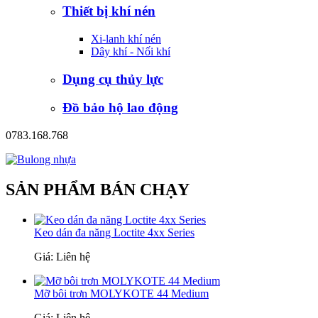
Thiết bị khí nén
Xi-lanh khí nén
Dây khí - Nối khí
Dụng cụ thủy lực
Đồ bảo hộ lao động
0783.168.768
SẢN PHẨM BÁN CHẠY
Keo dán đa năng Loctite 4xx Series
Giá: Liên hệ
Mỡ bôi trơn MOLYKOTE 44 Medium
Giá: Liên hệ