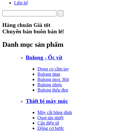
Liên hệ
Hàng chuẩn Giá tốt
Chuyên bán buôn bán lẻ!
Danh mục sản phẩm
Bulong - Ốc vít
Dụng cụ cầm tay
Bulong titan
Bulong inox 304
Bulong nhựa
Bulong thép đen
Thiết bị máy móc
Máy cắt băng dính
Quạt tản nhiệt
Cân điện tử
Động cơ bước