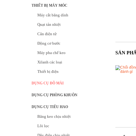
THIẾT BỊ MÁY MÓC
Máy cắt băng dính
Quạt tản nhiệt
Cân điện tử
Động cơ bước
SẢN PH
Máy pha chế keo
Xilanh các loại
Thiết bị điện
DỤNG CỤ ĐỒ MÀI
DỤNG CỤ PHÒNG KHUÔN
DỤNG CỤ TIÊU HAO
Băng keo chịu nhiệt
Lõi lọc
Dây điện chịu nhiệt