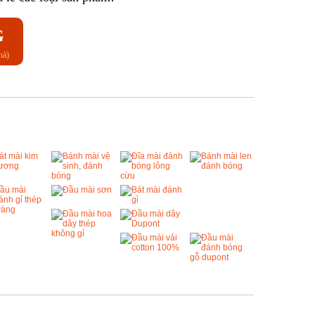
G
hà)