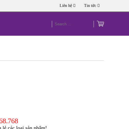
Liên hệ
Tin tức
168.768
lẻ các loại sản phẩm!