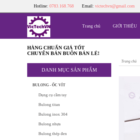
Hotline:
0783.168.768
Email:
victechvn@gmail.com
Trang chủ
GIỚI THIỆU
HÀNG CHUẨN GIÁ TỐT
CHUYÊN BÁN BUÔN BÁN LẺ!
Trang chủ
DANH MỤC SẢN PHẨM
BULONG - ỐC VÍT
Dụng cụ cầm tay
Bulong titan
Bulong inox 304
Bulong nhựa
Bulong thép đen