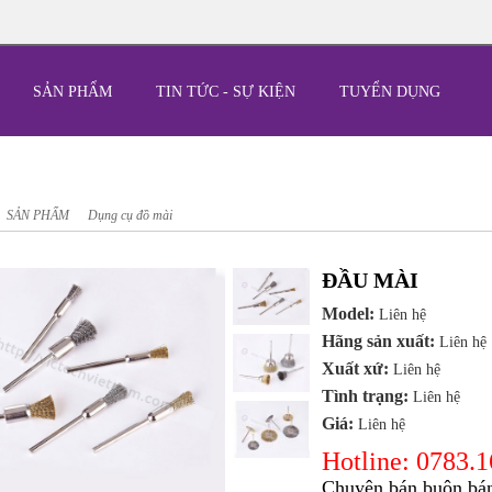
SẢN PHẨM
TIN TỨC - SỰ KIỆN
TUYỂN DỤNG
SẢN PHẨM
Dụng cụ đồ mài
ĐẦU MÀI
Model:
Liên hệ
Hãng sản xuất:
Liên hệ
Xuất xứ:
Liên hệ
Tình trạng:
Liên hệ
Giá:
Liên hệ
Hotline: 0783.
Chuyên bán buôn bán 