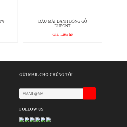
0%
ĐẦU MÀI ĐÁNH BÓNG GỖ
DUPONT
Giá:
Liên hệ
GỬI MAIL CHO CHÚNG TÔI
FOLLOW US