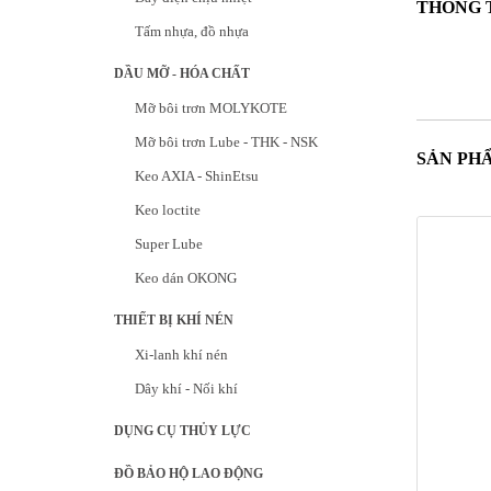
THÔNG 
Tấm nhựa, đồ nhựa
DẦU MỠ - HÓA CHẤT
Mỡ bôi trơn MOLYKOTE
Mỡ bôi trơn Lube - THK - NSK
SẢN PH
Keo AXIA - ShinEtsu
Keo loctite
Super Lube
Keo dán OKONG
THIẾT BỊ KHÍ NÉN
Xi-lanh khí nén
Dây khí - Nối khí
DỤNG CỤ THỦY LỰC
ĐỒ BẢO HỘ LAO ĐỘNG