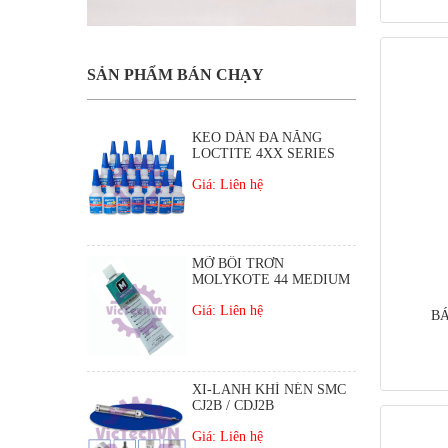
SẢN PHẨM BÁN CHẠY
KEO DÁN ĐA NĂNG
LOCTITE 4XX SERIES
Giá: Liên hệ
MỠ BÔI TRƠN
MOLYKOTE 44 MEDIUM
Giá: Liên hệ
BÁ
XI-LANH KHÍ NÉN SMC
CJ2B / CDJ2B
Giá: Liên hệ