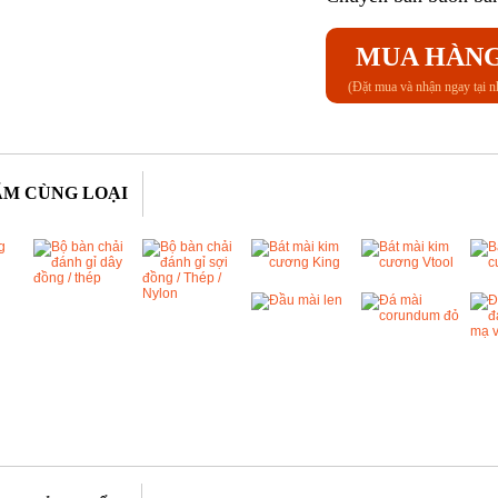
MUA HÀN
(Đặt mua và nhận ngay tại n
ẨM CÙNG LOẠI