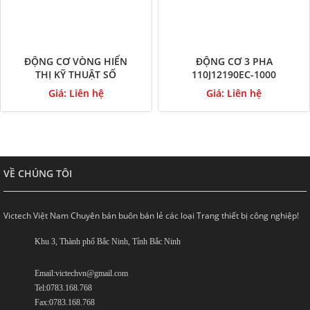
ĐỘNG CƠ VÒNG HIỂN
ĐỘNG CƠ 3 PHA
THỊ KỸ THUẬT SỐ
110J12190EC-1000
86HSE-B32
Giá:
Liên hệ
Giá:
Liên hệ
VỀ CHÚNG TÔI
Victech Việt Nam Chuyên bán buôn bán lẻ các loại Trang thiết bị công nghiệp!
Khu 3, Thành phố Bắc Ninh, Tỉnh Bắc Ninh
Email:victechvn@gmail.com
Tel:0783.168.768
Fax:0783.168.768