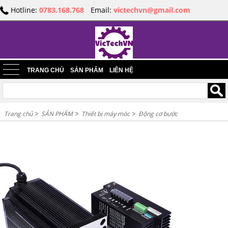
Hotline:
0783.168.768
Email:
victechvn@gmail.com
TRANG CHỦ
SẢN PHẨM
LIÊN HỆ
Trang chủ
SẢN PHẨM
Thiết bị máy móc
Động cơ bước