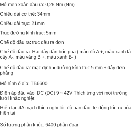
Mô-men xoắn đầu ra: 0,28 Nm (Nm)
Chiều dài cơ thể: 34mm
Chiều dài trục: 21mm
Trục đường kính trục: 5mm
Chế độ đầu ra: trục đầu ra đơn
Chế độ đầu ra: Hai dây dẫn bốn pha (
màu đỏ A +, màu xanh lá
cây
A-,
màu vàng
B +,
màu xanh
B-
)
Chế độ đầu ra: mặc định ● đường kính trục 5 mm + dây đơn
phẳng
Mô hình ổ đĩa: TB6600
Điện áp đầu vào: DC (DC) 9 ~ 42V Thích ứng với môi trường
lưới khắc nghiệt
Hiện tại: 4A mạch thích nghi tốc độ ban đầu, tự động tối ưu hóa
hiện tại
Số lượng phân khúc: 6400 phân đoạn