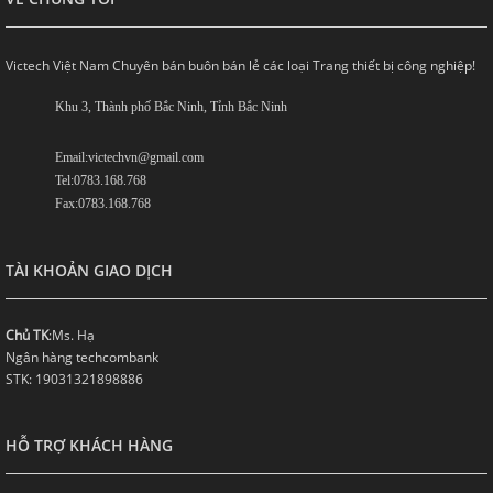
Victech Việt Nam Chuyên bán buôn bán lẻ các loại Trang thiết bị công nghiệp!
Khu 3, Thành phố Bắc Ninh, Tỉnh Bắc Ninh
Email:victechvn@gmail.com
Tel:0783.168.768
Fax:0783.168.768
TÀI KHOẢN GIAO DỊCH
Chủ TK
:Ms. Hạ
Ngân hàng techcombank
STK: 19031321898886
HỖ TRỢ KHÁCH HÀNG