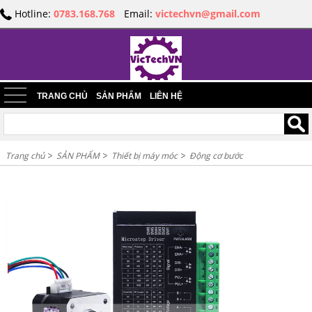
Hotline:
0783.168.768
Email:
victechvn@gmail.com
TRANG CHỦ
SẢN PHẨM
LIÊN HỆ
Trang chủ
SẢN PHẨM
Thiết bị máy móc
Động cơ bước