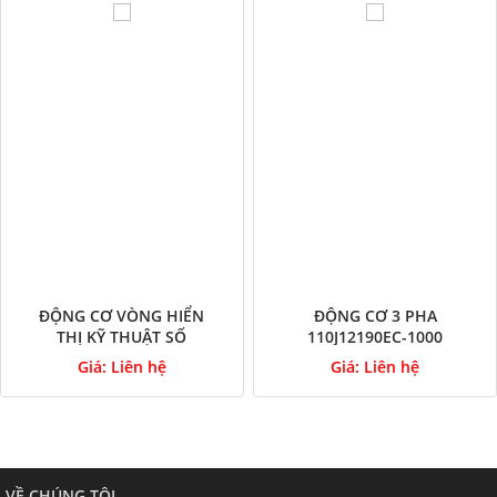
ĐỘNG CƠ VÒNG HIỂN
ĐỘNG CƠ 3 PHA
THỊ KỸ THUẬT SỐ
110J12190EC-1000
86HSE-B32
Giá:
Liên hệ
Giá:
Liên hệ
VỀ CHÚNG TÔI