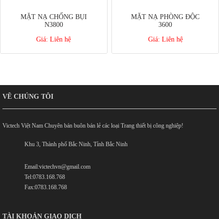
MẶT NẠ CHỐNG BỤI
MẶT NẠ PHÒNG ĐỘC
N3800
3600
Giá:
Liên hệ
Giá:
Liên hệ
VỀ CHÚNG TÔI
Victech Việt Nam Chuyên bán buôn bán lẻ các loại Trang thiết bị công nghiệp!
Khu 3, Thành phố Bắc Ninh, Tỉnh Bắc Ninh
Email:victechvn@gmail.com
Tel:0783.168.768
Fax:0783.168.768
TÀI KHOẢN GIAO DỊCH