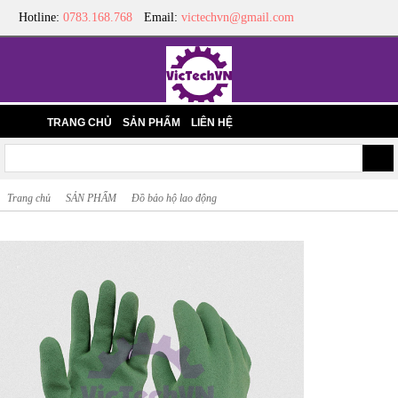
Hotline:
0783.168.768
Email:
victechvn@gmail.com
TRANG CHỦ
SẢN PHẨM
LIÊN HỆ
Trang chủ
SẢN PHẨM
Đồ bảo hộ lao động