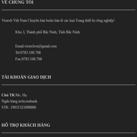
VỀ CHÚNG TÔI
Victech Việt Nam Chuyên bán buôn bán lẻ các loại Trang thiết bị công nghiệp!
Khu 3, Thành phố Bắc Ninh, Tỉnh Bắc Ninh
Email:victechvn@gmail.com
Tel:0783.168.768
Fax:0783.168.768
TÀI KHOẢN GIAO DỊCH
Chủ TK
:Ms. Hạ
Ngân hàng techcombank
STK: 19031321898886
HỖ TRỢ KHÁCH HÀNG