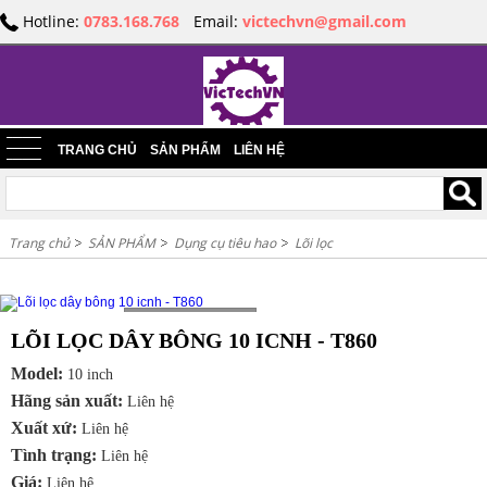
Hotline:
0783.168.768
Email:
victechvn@gmail.com
TRANG CHỦ
SẢN PHẨM
LIÊN HỆ
Trang chủ
SẢN PHẨM
Dụng cụ tiêu hao
Lõi lọc
Loading...
LÕI LỌC DÂY BÔNG 10 ICNH - T860
Model:
10 inch
Hãng sản xuất:
Liên hệ
Xuất xứ:
Liên hệ
Tình trạng:
Liên hệ
Giá:
Liên hệ