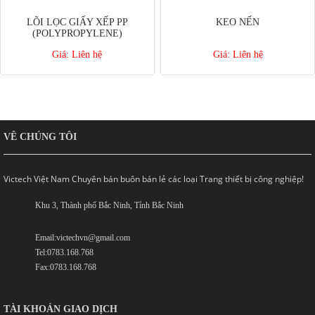
LÕI LỌC GIẤY XẾP PP
KEO NẾN
(POLYPROPYLENE)
Giá:
Liên hệ
Giá:
Liên hệ
VỀ CHÚNG TÔI
Victech Việt Nam Chuyên bán buôn bán lẻ các loại Trang thiết bị công nghiệp!
Khu 3, Thành phố Bắc Ninh, Tỉnh Bắc Ninh
Email:victechvn@gmail.com
Tel:0783.168.768
Fax:0783.168.768
TÀI KHOẢN GIAO DỊCH