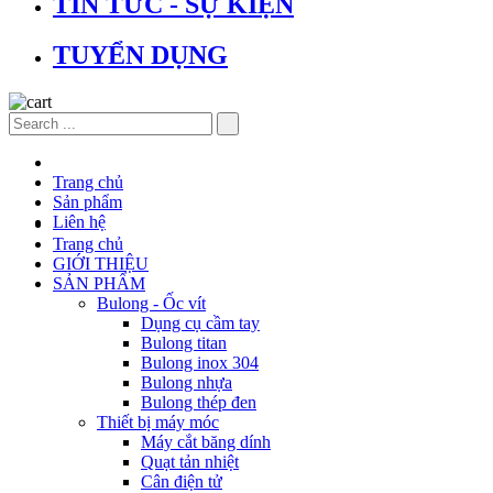
TIN TỨC - SỰ KIỆN
TUYỂN DỤNG
Trang chủ
Sản phẩm
Liên hệ
Trang chủ
GIỚI THIỆU
SẢN PHẨM
Bulong - Ốc vít
Dụng cụ cầm tay
Bulong titan
Bulong inox 304
Bulong nhựa
Bulong thép đen
Thiết bị máy móc
Máy cắt băng dính
Quạt tản nhiệt
Cân điện tử