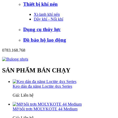
Thiết bị khí nén
Xi-lanh khí nén
Dây khí - Nối khí
Dụng cụ thủy lực
Đồ bảo hộ lao động
0783.168.768
SẢN PHẨM BÁN CHẠY
Keo dán đa năng Loctite 4xx Series
Giá: Liên hệ
Mỡ bôi trơn MOLYKOTE 44 Medium
Giá: Liên hệ