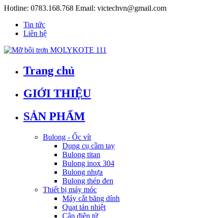
Hotline:
0783.168.768
Email:
victechvn@gmail.com
Tin tức
Liên hệ
Trang chủ
GIỚI THIỆU
SẢN PHẨM
Bulong - Ốc vít
Dụng cụ cầm tay
Bulong titan
Bulong inox 304
Bulong nhựa
Bulong thép đen
Thiết bị máy móc
Máy cắt băng dính
Quạt tản nhiệt
Cân điện tử