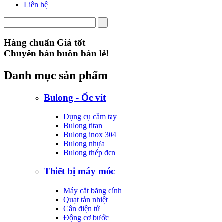
Liên hệ
Hàng chuẩn Giá tốt
Chuyên bán buôn bán lẻ!
Danh mục sản phẩm
Bulong - Ốc vít
Dụng cụ cầm tay
Bulong titan
Bulong inox 304
Bulong nhựa
Bulong thép đen
Thiết bị máy móc
Máy cắt băng dính
Quạt tản nhiệt
Cân điện tử
Động cơ bước