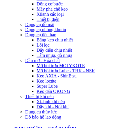
Động cơ bước
Máy pha chế keo
Xilanh các loại
Thiết bị điện
Dụng cụ đồ mài
Dụng cụ phòng khuôn
Dụng cụ tiêu hao
Băng keo chịu nhiệt
Lõi lọc
Dây điện chịu nhiệt
Tấm nhựa, đồ nhựa
Dầu mỡ - Hóa chất
Mỡ bôi trơn MOLYKOTE
Mỡ bôi trơn Lube - THK - NSK
Keo AXIA - ShinEtsu
Keo loctite
Super Lube
Keo dán OKONG
Thiết bị khí nén
Xi-lanh khí nén
Dây khí - Nối khí
Dụng cụ thủy lực
Đồ bảo hộ lao động