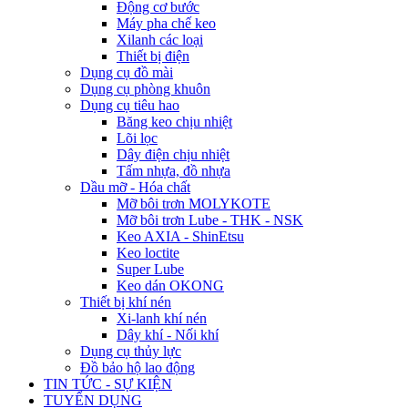
Động cơ bước
Máy pha chế keo
Xilanh các loại
Thiết bị điện
Dụng cụ đồ mài
Dụng cụ phòng khuôn
Dụng cụ tiêu hao
Băng keo chịu nhiệt
Lõi lọc
Dây điện chịu nhiệt
Tấm nhựa, đồ nhựa
Dầu mỡ - Hóa chất
Mỡ bôi trơn MOLYKOTE
Mỡ bôi trơn Lube - THK - NSK
Keo AXIA - ShinEtsu
Keo loctite
Super Lube
Keo dán OKONG
Thiết bị khí nén
Xi-lanh khí nén
Dây khí - Nối khí
Dụng cụ thủy lực
Đồ bảo hộ lao động
TIN TỨC - SỰ KIỆN
TUYỂN DỤNG