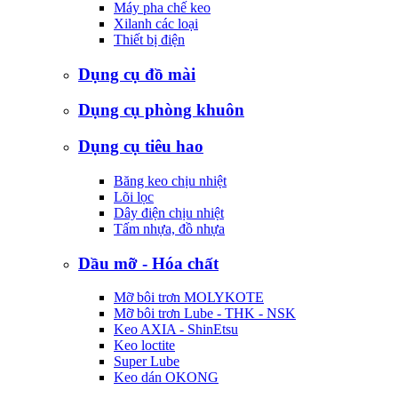
Máy pha chế keo
Xilanh các loại
Thiết bị điện
Dụng cụ đồ mài
Dụng cụ phòng khuôn
Dụng cụ tiêu hao
Băng keo chịu nhiệt
Lõi lọc
Dây điện chịu nhiệt
Tấm nhựa, đồ nhựa
Dầu mỡ - Hóa chất
Mỡ bôi trơn MOLYKOTE
Mỡ bôi trơn Lube - THK - NSK
Keo AXIA - ShinEtsu
Keo loctite
Super Lube
Keo dán OKONG