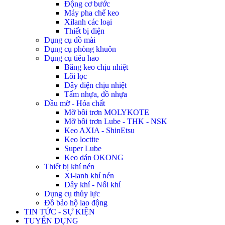
Động cơ bước
Máy pha chế keo
Xilanh các loại
Thiết bị điện
Dụng cụ đồ mài
Dụng cụ phòng khuôn
Dụng cụ tiêu hao
Băng keo chịu nhiệt
Lõi lọc
Dây điện chịu nhiệt
Tấm nhựa, đồ nhựa
Dầu mỡ - Hóa chất
Mỡ bôi trơn MOLYKOTE
Mỡ bôi trơn Lube - THK - NSK
Keo AXIA - ShinEtsu
Keo loctite
Super Lube
Keo dán OKONG
Thiết bị khí nén
Xi-lanh khí nén
Dây khí - Nối khí
Dụng cụ thủy lực
Đồ bảo hộ lao động
TIN TỨC - SỰ KIỆN
TUYỂN DỤNG