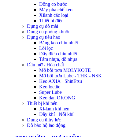
Động cơ bước
Máy pha chế keo
Xilanh các loại
Thiết bị điện
Dụng cụ đồ mài
Dụng cụ phòng khuôn
Dụng cụ tiêu hao
Băng keo chịu nhiệt
Lõi lọc
Dây điện chịu nhiệt
Tấm nhựa, đồ nhựa
Dầu mỡ - Hóa chất
Mỡ bôi trơn MOLYKOTE
Mỡ bôi trơn Lube - THK - NSK
Keo AXIA - ShinEtsu
Keo loctite
Super Lube
Keo dán OKONG
Thiết bị khí nén
Xi-lanh khí nén
Dây khí - Nối khí
Dụng cụ thủy lực
Đồ bảo hộ lao động