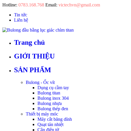
Hotline:
0783.168.768
Email:
victechvn@gmail.com
Tin tức
Liên hệ
Trang chủ
GIỚI THIỆU
SẢN PHẨM
Bulong - Ốc vít
Dụng cụ cầm tay
Bulong titan
Bulong inox 304
Bulong nhựa
Bulong thép đen
Thiết bị máy móc
Máy cắt băng dính
Quạt tản nhiệt
Cân điện tử