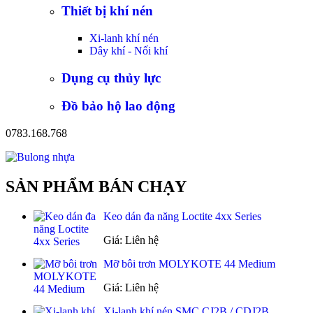
Thiết bị khí nén
Xi-lanh khí nén
Dây khí - Nối khí
Dụng cụ thủy lực
Đồ bảo hộ lao động
0783.168.768
SẢN PHẨM BÁN CHẠY
Keo dán đa năng Loctite 4xx Series
Giá: Liên hệ
Mỡ bôi trơn MOLYKOTE 44 Medium
Giá: Liên hệ
Xi-lanh khí nén SMC CJ2B / CDJ2B