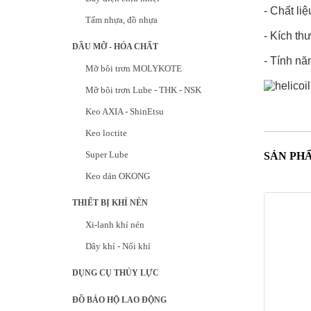
- Chất liệu
Tấm nhựa, đồ nhựa
- Kích th
DẦU MỠ - HÓA CHẤT
- Tính nă
Mỡ bôi trơn MOLYKOTE
Mỡ bôi trơn Lube - THK - NSK
Keo AXIA - ShinEtsu
Keo loctite
Super Lube
SẢN PH
Keo dán OKONG
THIẾT BỊ KHÍ NÉN
Xi-lanh khí nén
Dây khí - Nối khí
DỤNG CỤ THỦY LỰC
ĐỒ BẢO HỘ LAO ĐỘNG