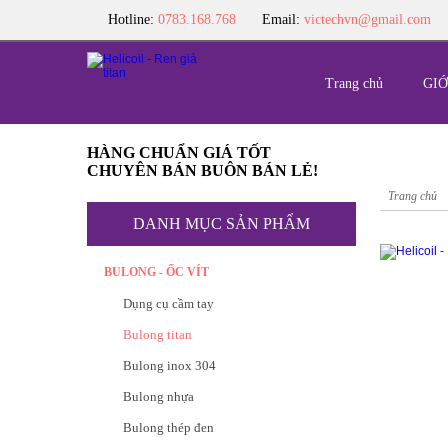
Hotline:
0783.168.768
Email:
victechvn@gmail.com
Trang chủ
GIỚ
HÀNG CHUẨN GIÁ TỐT
CHUYÊN BÁN BUÔN BÁN LẺ!
Trang chủ
DANH MỤC SẢN PHẨM
BULONG - ỐC VÍT
Dụng cụ cầm tay
Bulong titan
Bulong inox 304
Bulong nhựa
Bulong thép đen