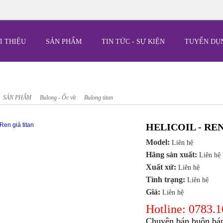
I THIỆU
SẢN PHẨM
TIN TỨC - SỰ KIỆN
TUYỂN DỤ
SẢN PHẨM
Bulong - Ốc vít
Bulong titan
HELICOIL - RE
Model:
Liên hệ
Hãng sản xuất:
Liên hệ
Xuất xứ:
Liên hệ
Tình trạng:
Liên hệ
Giá:
Liên hệ
Hotline: 0783.
Chuyên bán buôn bán 