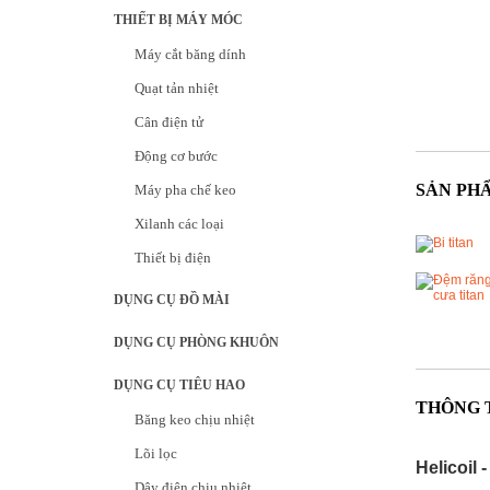
THIẾT BỊ MÁY MÓC
Máy cắt băng dính
Quạt tản nhiệt
Cân điện tử
Động cơ bước
SẢN PH
Máy pha chế keo
Xilanh các loại
Thiết bị điện
DỤNG CỤ ĐỒ MÀI
DỤNG CỤ PHÒNG KHUÔN
DỤNG CỤ TIÊU HAO
THÔNG 
Băng keo chịu nhiệt
Lõi lọc
Helicoil -
Dây điện chịu nhiệt