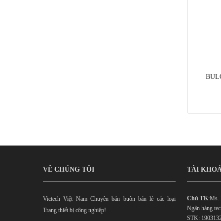
BUL
VỀ CHÚNG TÔI
TÀI KHOẢ
Chủ TK
:Ms.
Victech Việt Nam Chuyên bán buôn bán lẻ các loại
Ngân hàng te
Trang thiết bị công nghiệp!
STK: 190313