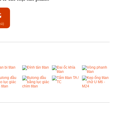
G
hà)