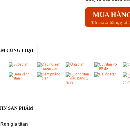
MUA HÀN
(Đặt mua và nhận ngay tại n
ẨM CÙNG LOẠI
TIN SẢN PHẨM
 Ren giả titan