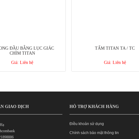
ONG ĐẦU BẰNG LỤC GIÁC
TẤM TITAN TA / TC
CHÌM TITAN
Giá:
Liên hệ
Giá:
Liên hệ
N GIAO DỊCH
HỖ TRỢ KHÁCH HÀNG
Điều khoản sử dụng
 Hạ
chcombank
Chính sách bảo mật thông tin
21898886