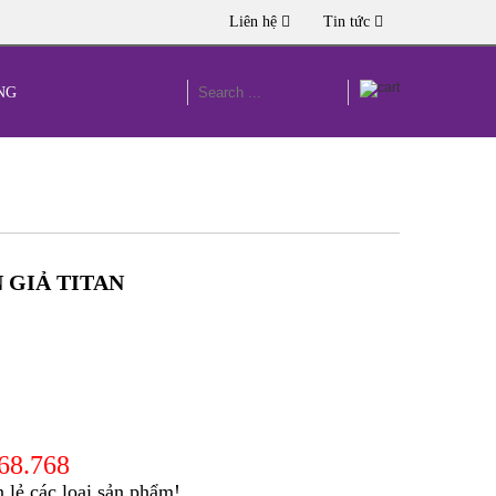
Liên hệ
Tin tức
NG
N GIẢ TITAN
168.768
lẻ các loại sản phẩm!