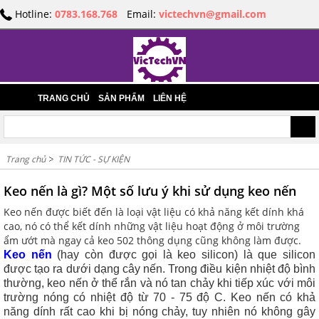
Hotline:
0783.168.768
Email:
victechvn@gmail.com
TRANG CHỦ
SẢN PHẨM
LIÊN HỆ
Trang chủ
TIN TỨC - SỰ KIỆN
Keo nến là gì? Một số lưu ý khi sử dụng keo nến
Keo nến được biết đến là loại vật liệu có khả năng kết dính khá
cao, nó có thể kết dính những vật liệu hoạt động ở môi trường
ẩm ướt mà ngay cả keo 502 thông dụng cũng không làm được.
Keo nến
(hay còn được gọi là keo silicon) là que silicon
được tạo ra dưới dạng cây nến. Trong điều kiện nhiệt độ bình
thường, keo nến ở thể rắn và nó tan chảy khi tiếp xúc với môi
trường nóng có nhiệt độ từ 70 - 75 độ C. Keo nến có khả
năng dính rất cao khi bị nóng chảy, tuy nhiên nó không gây