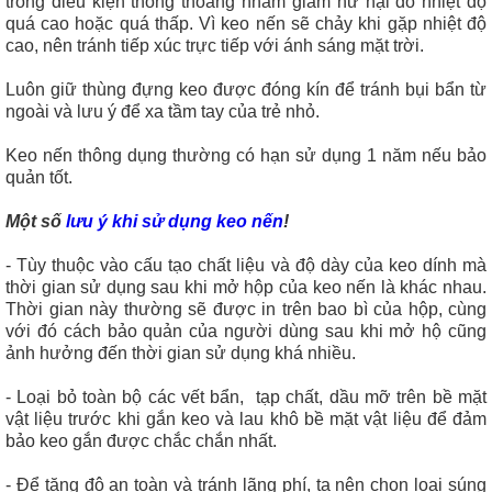
trong điều kiện thông thoáng nhằm giảm hư hại do nhiệt độ
quá cao hoặc quá thấp. Vì keo nến sẽ chảy khi gặp nhiệt độ
cao, nên tránh tiếp xúc trực tiếp với ánh sáng mặt trời.
Luôn giữ thùng đựng keo được đóng kín để tránh bụi bẩn từ
ngoài và lưu ý để xa tầm tay của trẻ nhỏ.
Keo nến thông dụng thường có hạn sử dụng 1 năm nếu bảo
quản tốt.
Một số
lưu ý khi sử dụng keo nến
!
- Tùy thuộc vào cấu tạo chất liệu và độ dày của keo dính mà
thời gian sử dụng sau khi mở hộp của keo nến là khác nhau.
Thời gian này thường sẽ được in trên bao bì của hộp, cùng
với đó cách bảo quản của người dùng sau khi mở hộ cũng
ảnh hưởng đến thời gian sử dụng khá nhiều.
- Loại bỏ toàn bộ các vết bẩn, tạp chất, dầu mỡ trên bề mặt
vật liệu trước khi gắn keo và lau khô bề mặt vật liệu để đảm
bảo keo gắn được chắc chắn nhất.
- Để tăng độ an toàn và tránh lãng phí, ta nên chọn loại súng