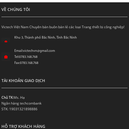
VỀ CHÚNG TÔI
Victech Việt Nam Chuyên bán buôn bán lẻ các loại Trang thiết bị công nghiệp!
Khu 3, Thành phố Bắc Ninh, Tỉnh Bắc Ninh
Email:victechvn@gmail.com
Tel:0783.168.768
Fax:0783.168.768
TÀI KHOẢN GIAO DỊCH
Chủ TK
:Ms. Hạ
Ngân hàng techcombank
STK: 19031321898886
HỖ TRỢ KHÁCH HÀNG