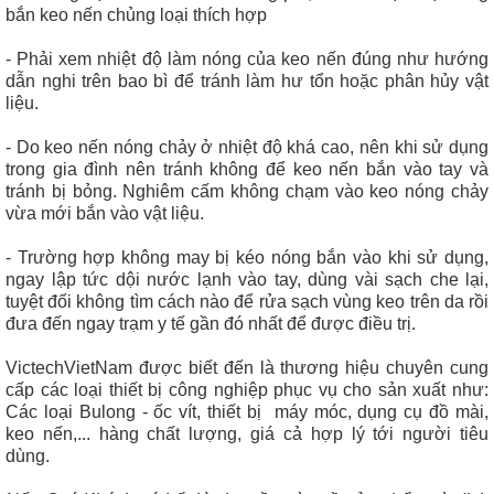
bắn keo nến chủng loại thích hợp
- Phải xem nhiệt độ làm nóng của keo nến đúng như hướng
dẫn nghi trên bao bì để tránh làm hư tổn hoặc phân hủy vật
liệu.
- Do keo nến nóng chảy ở nhiệt độ khá cao, nên khi sử dụng
trong gia đình nên tránh không để keo nến bắn vào tay và
tránh bị bỏng. Nghiêm cấm không chạm vào keo nóng chảy
vừa mới bắn vào vật liệu.
- Trường hợp không may bị kéo nóng bắn vào khi sử dụng,
ngay lập tức dội nước lạnh vào tay, dùng vài sạch che lại,
tuyệt đối không tìm cách nào để rửa sạch vùng keo trên da rồi
đưa đến ngay trạm y tế gần đó nhất để được điều trị.
VictechVietNam được biết đến là thương hiệu chuyên cung
cấp các loại thiết bị công nghiệp phục vụ cho sản xuất như:
Các loại Bulong - ốc vít, thiết bị máy móc, dụng cụ đồ mài,
keo nến,... hàng chất lượng, giá cả hợp lý tới người tiêu
dùng.